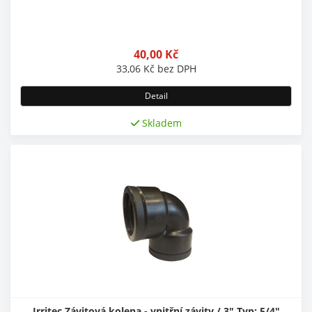
40,00
Kč
33,06
Kč
bez DPH
Detail
Skladem
Irritec Závitová kolena - vnitřní závity / 3" Typ: 5/4"