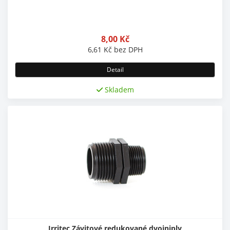
8,00
Kč
6,61
Kč
bez DPH
Detail
Skladem
Irritec Závitové redukované dvojniply