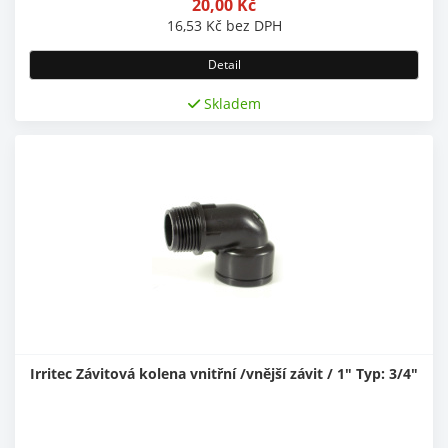
20,00
Kč
16,53
Kč
bez DPH
Detail
Skladem
Irritec Závitová kolena vnitřní /vnější závit / 1" Typ: 3/4"