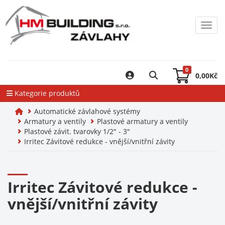
Toggl
0
0,00
Kč
Kategorie produktů
Automatické závlahové systémy
Armatury a ventily
Plastové armatury a ventily
Plastové závit. tvarovky 1/2" - 3"
Irritec Závitové redukce - vnější/vnitřní závity
Irritec Závitové redukce -
vnější/vnitřní závity