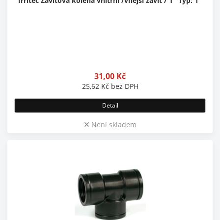
Irritec Závitová kolena vnitřní /vnější závit / 1" Typ: 1"
31,00
Kč
25,62
Kč
bez DPH
Detail
Není skladem