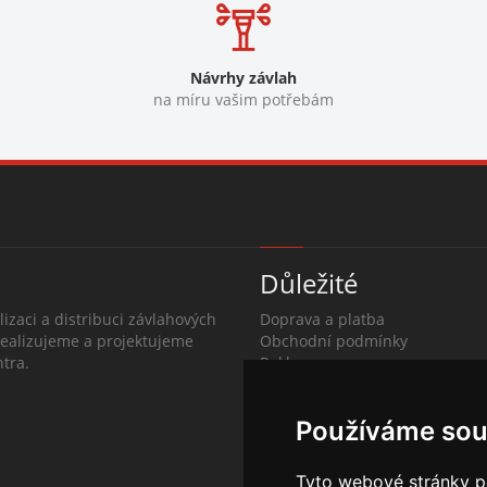
Návrhy závlah
na míru vašim potřebám
Důležité
lizaci a distribuci závlahových
Doprava a platba
Realizujeme a projektujeme
Obchodní podmínky
tra.
Reklamace
O společnosti
Kontakty
Používáme sou
Tyto webové stránky po