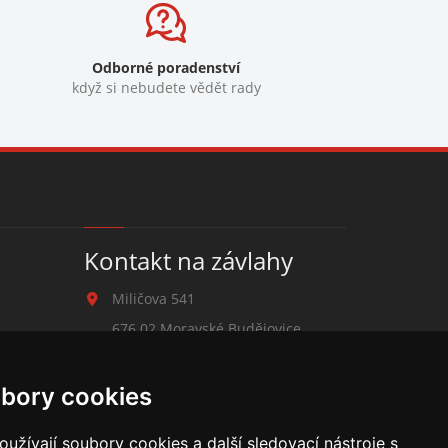
Odborné poradenství
když si nebudete vědět rady
Kontakt na závlahy
Miličova 541
676 02 Moravské Budějovice
+420 777 780 938
bory cookies
zavlahy@hmbuilding.cz
užívají soubory cookies a další sledovací nástroje s