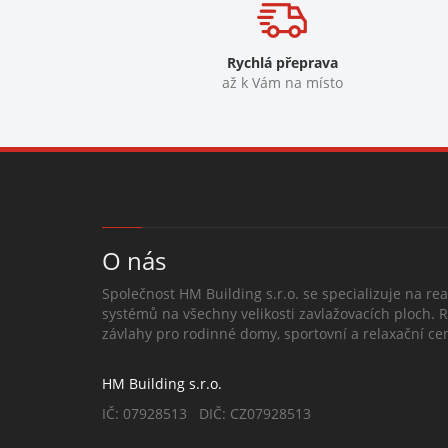
Rychlá přeprava
až k Vám na místo
O nás
Společnost HM Building s.r.o. se specializuje na rea
systémů na všechny velikosti zavlažovacích ploch. 
závlahy pro rodinné domy, sportovní a relaxační cen
HM Building s.r.o.
IČ: 07928513 DIČ: CZ07928513