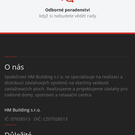
Odborné poradenství
když si nebudete vědět rady
O nás
Společnost HM Building s.r.o. se specializuje na realizaci a
distribuci závlahových systémů na všechny velikosti
zavlažovacích ploch. Realizujeme a projektujeme závlahy pro
rodinné domy, sportovní a relaxační centra.
HM Building s.r.o.
IČ: 07928513 DIČ: CZ07928513
Důležité