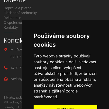
Doprava a platba
Obchodní podmínky
Reklamace
O společnosti
Kontakty
Používáme soubory
Kontakt na závlahy
cookies
Miličova 541
Tyto webové stránky používají
676 02 Moravské Budějovice
soubory cookies a další sledovací
nástroje s cílem vylepšení
+420 777 780 938
uživatelského prostředí, zobrazení
zavlahy@hmbuilding.cz
přizpůsobeného obsahu a reklam,
analýzy návštěvnosti webových
stránek a zjištění zdroje
návštěvnosti.
Závlahy, závlahové systémy, AZS, postřikovače, trysky, kapenkova závlaha,
MP rotátor, úderove postřikovače, automatické zavlažovaní, kapkovací
potrubí, mikrozávlaha, zahradní hadice, zahradní sloupky, Hunter,