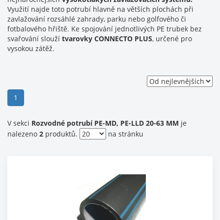
Využití najde toto potrubí hlavně na větších plochách při
zavlažování rozsáhlé zahrady, parku nebo golfového či
fotbalového hřiště. Ke spojování jednotlivých PE trubek bez
svařování slouží
tvarovky
CONNECTO
PLUS
, určené pro
vysokou zátěž.
(current)
1
V sekci
Rozvodné potrubí PE-MD, PE-LLD 20-63 MM
je
nalezeno
2
produktů.
na stránku