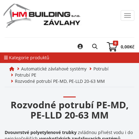
Toggl
0
0,00
Kč
Kategorie produktů
Automatické závlahové systémy
Potrubí
Potrubí PE
Rozvodné potrubí PE-MD, PE-LLD 20-63 MM
Rozvodné potrubí PE-MD,
PE-LLD 20-63 MM
Dvouvrstvé polyetylenové trubky
zvládnou přivést vodu i do
nejnáročnějších
vysokotlakých zavlažovacích systémů
.