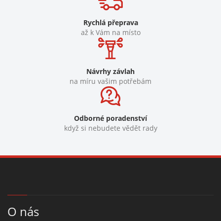
Rychlá přeprava
až k Vám na místo
Návrhy závlah
na míru vašim potřebám
Odborné poradenství
když si nebudete vědět rady
O nás