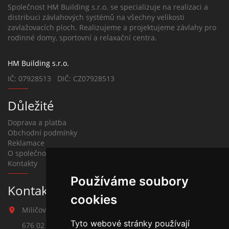
Společnost HM Building s.r.o. se specializuje na realizaci a
distribuci závlahových systémů na všechny velikosti
zavlažovacích ploch. Realizujeme a projektujeme závlahy pro
rodinné domy, sportovní a relaxační centra.
HM Building s.r.o.
IČ: 07928513 DIČ: CZ07928513
Důležité
Doprava a platba
Obchodní podmínky
Reklamace
O společnosti
Kontakty
Používáme soubory
Kontakt na závlahy
cookies
Miličova 541
Tyto webové stránky používají
676 02 Moravské Budějovice