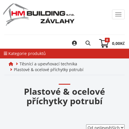
Toggl
0
0,00
Kč
Kategorie produktů
Těsnící a upevňovací technika
Plastové & ocelové příchytky potrubí
Plastové & ocelové
příchytky potrubí