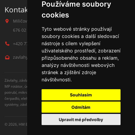
Používáme soubory
Kontakt na závlahy
cookies
Miličova 541
Tyto webové stránky používají
676 02 Moravské Budějovice
soubory cookies a další sledovací
nástroje s cílem vylepšení
+420 777 780 938
uživatelského prostředí, zobrazení
zavlahy@hmbuilding.cz
přizpůsobeného obsahu a reklam,
analýzy návštěvnosti webových
stránek a zjištění zdroje
návštěvnosti.
Závlahy, závlahové systémy, AZS, postřikovače, trysky, kapenkova závlaha,
MP rotátor, úderove postřikovače, automatické zavlažovaní, kapkovací
potrubí, mikrozávlaha, zahradní hadice, zahradní sloupky, Hunter,
Souhlasím
čerpadlo, elektromagnetické ventily, zavlažovaní trávníku, zavlažovací
systémy, závlaha svépomocí, rozvodné potrubí, čidlo srážek
Odmítám
Upravit mé předvolby
© 2026,
HM Building s.r.o.