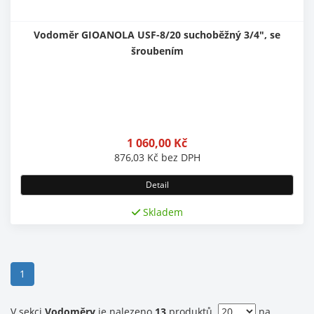
Vodoměr GIOANOLA USF-8/20 suchoběžný 3/4", se
šroubením
1 060,00
Kč
876,03
Kč
bez DPH
Detail
Skladem
(current)
1
V sekci
Vodoměry
je nalezeno
13
produktů.
na