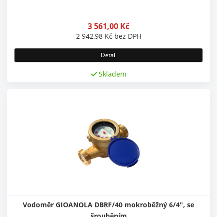
3 561,00
Kč
2 942,98
Kč
bez DPH
Detail
Skladem
Vodoměr GIOANOLA DBRF/40 mokroběžný 6/4", se
šrouběním