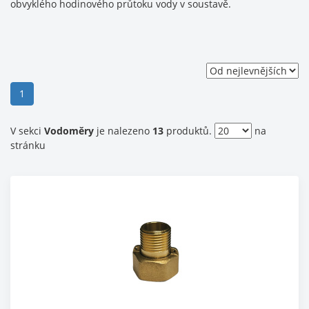
obvyklého hodinového průtoku vody v soustavě.
(current)
1
V sekci
Vodoměry
je nalezeno
13
produktů.
na
stránku