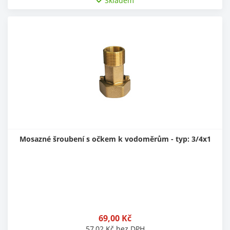
Skladem
Mosazné šroubení s očkem k vodoměrům - typ: 3/4x1
69,00
Kč
57,02
Kč
bez DPH