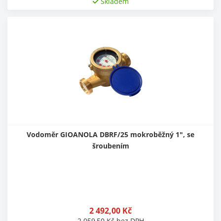
Skladem
Vodoměr GIOANOLA DBRF/25 mokroběžný 1", se
šroubením
2 492,00
Kč
2 059,50
Kč
bez DPH