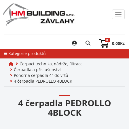
Toggl
0
0,00
Kč
Kategorie produktů
Čerpací technika, nádrže, filtrace
Čerpadla a příslušenství
Ponorná čerpadla 4" do vrtů
4 čerpadla PEDROLLO 4BLOCK
4 čerpadla PEDROLLO
4BLOCK