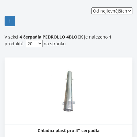
(current)
1
V sekci
4 čerpadla PEDROLLO 4BLOCK
je nalezeno
1
produktů.
na stránku
Chladicí plášť pro 4" čerpadla