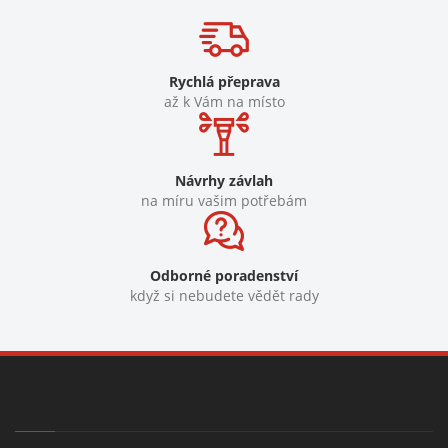
Rychlá přeprava
až k Vám na místo
Návrhy závlah
na míru vašim potřebám
Odborné poradenství
když si nebudete vědět rady