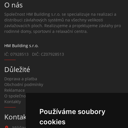
O nás
Společnost HM Building s.r.o. se specializuje na realizaci a
distribuci závlahových systémů na všechny velikosti
zavlažovacích ploch. Realizujeme a projektujeme závlahy pro
rodinné domy, sportovní a relaxační centra.
HM Building s.r.o.
IČ: 07928513 DIČ: CZ07928513
Důležité
Doprava a platba
Obchodní podmínky
Reklamace
O společnosti
Kontakty
Používáme soubory
Kontakt na závlahy
cookies
Miličova 541