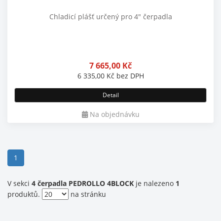
Chladicí plášť určený pro 4" čerpadla
7 665,00
Kč
6 335,00
Kč
bez DPH
Detail
Na objednávku
(current)
1
V sekci
4 čerpadla PEDROLLO 4BLOCK
je nalezeno
1
produktů.
na stránku