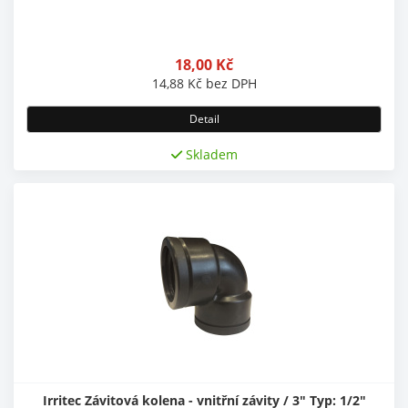
18,00
Kč
14,88
Kč
bez DPH
Detail
Skladem
Irritec Závitová kolena - vnitřní závity / 3" Typ: 1/2"