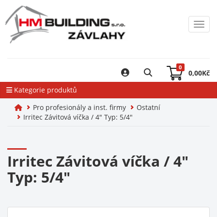
Toggl
0
0,00
Kč
Kategorie produktů
Pro profesionály a inst. firmy
Ostatní
Irritec Závitová víčka / 4" Typ: 5/4"
Irritec Závitová víčka / 4"
Typ: 5/4"