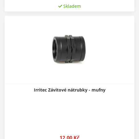
Skladem
Irritec Závitové nátrubky - mufny
12,00
Kč