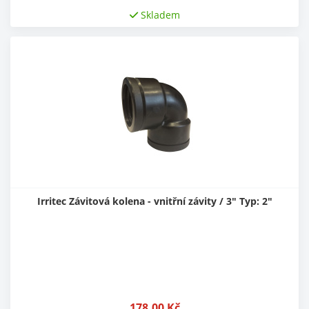
Skladem
Irritec Závitová kolena - vnitřní závity / 3" Typ: 2"
178,00
Kč