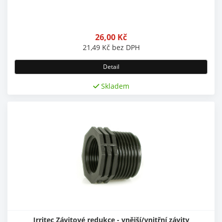
26,00
Kč
21,49
Kč
bez DPH
Detail
Skladem
Irritec Závitové redukce - vnější/vnitřní závity