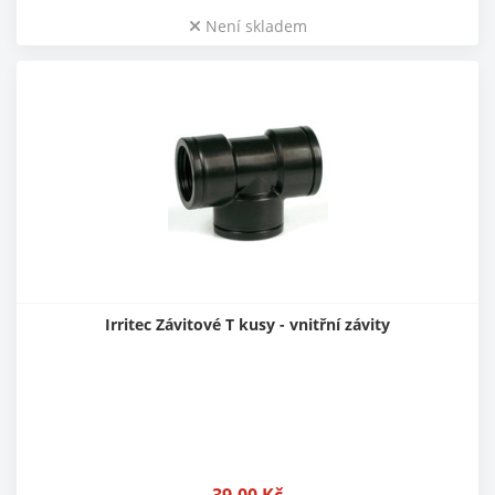
Není skladem
Irritec Závitové T kusy - vnitřní závity
39,00
Kč