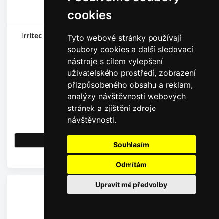
cookies
Irritec FLC + vložka polyester, 3/4" / vložka 155mesh
Tyto webové stránky používají
Typ: 75 mesh
soubory cookies a další sledovací
nástroje s cílem vylepšení
Malý filtr, připojovací závit 3/4" vně
uživatelského prostředí, zobrazení
přizpůsobeného obsahu a reklam,
analýzy návštěvnosti webových
stránek a zjištění zdroje
231,00
Kč
návštěvnosti.
190,91
Kč
bez DPH
Detail
Souhlasím
Skladem
Odmítám
Upravit mé předvolby