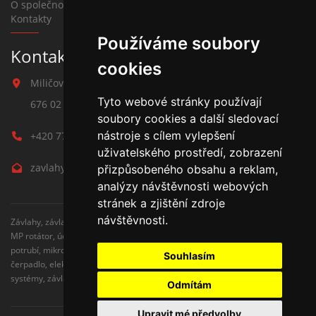
O společnosti
Kontakty
Používáme soubory
Kontakt na závlahy
cookies
Miličova 541
Tyto webové stránky používají
676 02 Moravské Budějovice
soubory cookies a další sledovací
nástroje s cílem vylepšení
+420 777 780 938
uživatelského prostředí, zobrazení
zavlahy@hmbuilding.cz
přizpůsobeného obsahu a reklam,
analýzy návštěvnosti webových
stránek a zjištění zdroje
návštěvnosti.
Závlahy, závlahové systémy, AZS, postřikovače, trysky, kapenkova závlaha,
MP rotátor, úderove postřikovače, automatické zavlažovaní, kapkovací
potrubí, mikrozávlaha, zahradní hadice, zahradní sloupky, Hunter,
Souhlasím
čerpadlo, elektromagnetické ventily, zavlažovaní trávníku, zavlažovací
systémy, závlaha svépomocí, rozvodné potrubí, čidlo srážek
Odmítám
Upravit mé předvolby