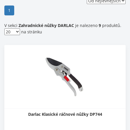
(current)
1
V sekci
Zahradnické nůžky DARLAC
je nalezeno
9
produktů.
na stránku
Darlac Klasické ráčnové nůžky DP744