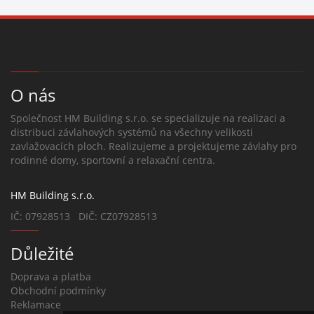
O nás
Společnost HM Building s.r.o. se specializuje na realizaci a
distribuci závlahových systémů na všechny velikosti
zavlažovacích ploch. Realizujeme a projektujeme závlahy pro
rodinné domy, sportovní a relaxační centra.
HM Building s.r.o.
IČ: 07928513 DIČ: CZ07928513
Důležité
Doprava a platba
Obchodní podmínky
Reklamace