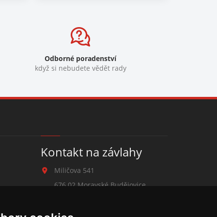
Odborné poradenství
když si nebudete vědět rady
Kontakt na závlahy
Miličova 541
676 02 Moravské Budějovice
+420 777 780 938