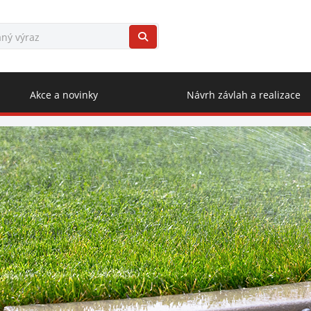
Akce a novinky
Návrh závlah a realizace