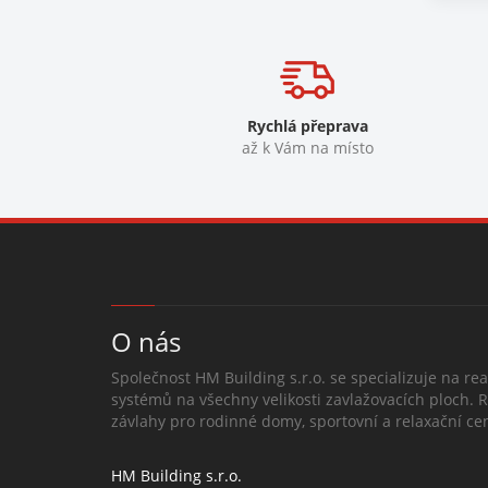
Rychlá přeprava
až k Vám na místo
O nás
Společnost HM Building s.r.o. se specializuje na rea
systémů na všechny velikosti zavlažovacích ploch. 
závlahy pro rodinné domy, sportovní a relaxační cen
HM Building s.r.o.