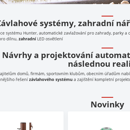
Závlahové systémy, zahradní nář
uce systému Hunter, automatické zavlažování pro zahrady, parky a ok
ro dílnu,
zahradní
LED osvětlení
Návrhy a projektování automat
následnou real
jitelům domů, firmám, sportovním klubům, obecním úřadům nabíz
nějšího řešení
závlahového systému
a zajištění kompletní projek
Novinky