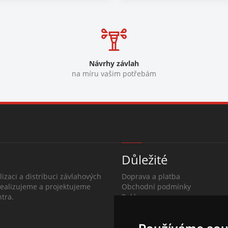
Návrhy závlah
na míru vašim potřebám
Důležité
lizaci a distribuci závlahových
Doprava a platba
Realizujeme a projektujeme
Obchodní podmínky
tra.
Reklamace
O společnosti
Kontakty