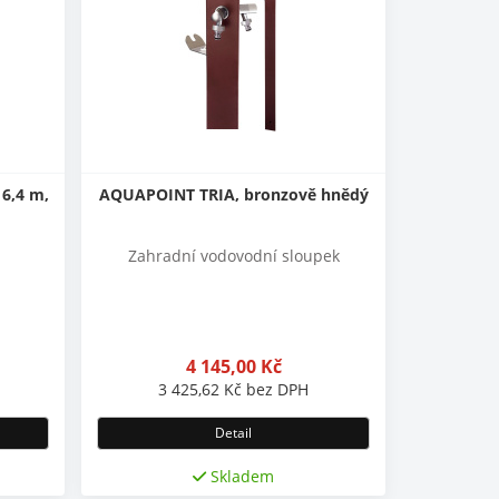
 6,4 m,
AQUAPOINT TRIA, bronzově hnědý
Zahradní vodovodní sloupek
4 145,00
Kč
3 425,62
Kč
bez DPH
Detail
Skladem