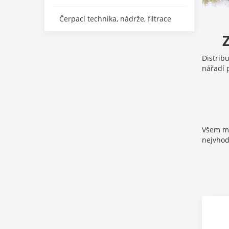
Čerpací technika, nádrže, filtrace
Distrib
nářadí p
Všem ma
nejvhod