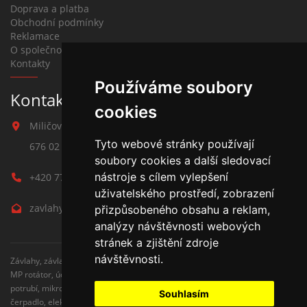
Doprava a platba
Obchodní podmínky
Reklamace
O společnosti
Kontakty
Používáme soubory
Kontakt na závlahy
cookies
Miličova 541
Tyto webové stránky používají
676 02 Moravské Budějovice
soubory cookies a další sledovací
nástroje s cílem vylepšení
+420 777 780 938
uživatelského prostředí, zobrazení
zavlahy@hmbuilding.cz
přizpůsobeného obsahu a reklam,
analýzy návštěvnosti webových
stránek a zjištění zdroje
návštěvnosti.
Závlahy, závlahové systémy, AZS, postřikovače, trysky, kapenkova závlaha,
MP rotátor, úderove postřikovače, automatické zavlažovaní, kapkovací
potrubí, mikrozávlaha, zahradní hadice, zahradní sloupky, Hunter,
Souhlasím
čerpadlo, elektromagnetické ventily, zavlažovaní trávníku, zavlažovací