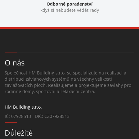
Odborné poradenství
když si nebudete vědět rady
O nás
Společnost HM Building s.r.o. se specializuje na realizaci a
distribuci závlahových systémů na všechny velikosti
zavlažovacích ploch. Realizujeme a projektujeme závlahy pro
rodinné domy, sportovní a relaxační centra.
HM Building s.r.o.
IČ: 07928513 DIČ: CZ07928513
Důležité