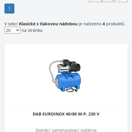
(current)
1
V sekci
Klasické s tlakovou nádobou
je nalezeno
4
produktů.
na stránku
DAB EUROINOX 40/80 M-P, 230 V
Domácí samonasávací vodárna