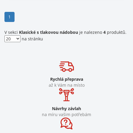
(current)
1
V sekci
Klasické s tlakovou nádobou
je nalezeno
4
produktů.
na stránku
Rychlá přeprava
až k Vám na místo
Návrhy závlah
na míru vašim potřebám