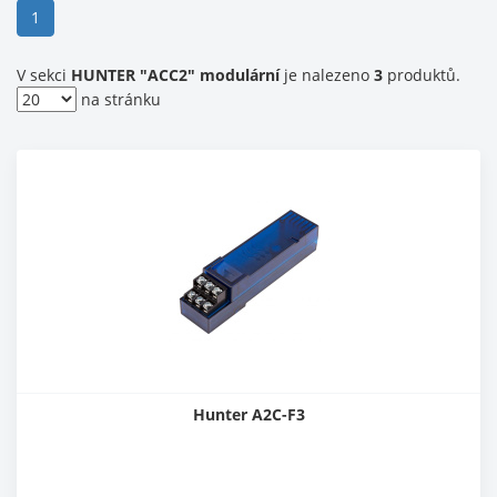
(current)
1
V sekci
HUNTER "ACC2" modulární
je nalezeno
3
produktů.
na stránku
Hunter A2C-F3