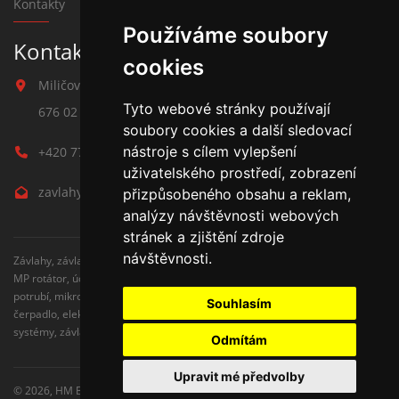
Kontakty
Používáme soubory
Kontakt na závlahy
cookies
Miličova 541
Tyto webové stránky používají
676 02 Moravské Budějovice
soubory cookies a další sledovací
nástroje s cílem vylepšení
+420 777 780 938
uživatelského prostředí, zobrazení
zavlahy@hmbuilding.cz
přizpůsobeného obsahu a reklam,
analýzy návštěvnosti webových
stránek a zjištění zdroje
návštěvnosti.
Závlahy, závlahové systémy, AZS, postřikovače, trysky, kapenkova závlaha,
MP rotátor, úderove postřikovače, automatické zavlažovaní, kapkovací
potrubí, mikrozávlaha, zahradní hadice, zahradní sloupky, Hunter,
Souhlasím
čerpadlo, elektromagnetické ventily, zavlažovaní trávníku, zavlažovací
systémy, závlaha svépomocí, rozvodné potrubí, čidlo srážek
Odmítám
Upravit mé předvolby
© 2026,
HM Building s.r.o.