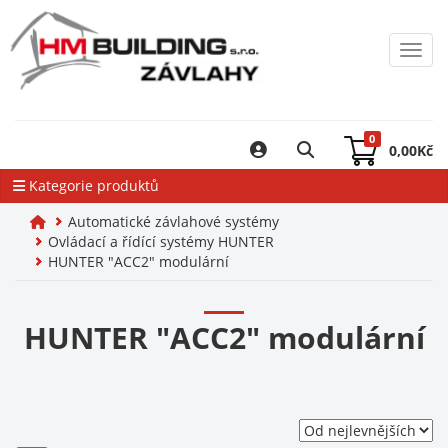
Toggl
0
0,00
Kč
Kategorie produktů
Automatické závlahové systémy
Ovládací a řídící systémy HUNTER
HUNTER "ACC2" modulární
HUNTER "ACC2" modulární