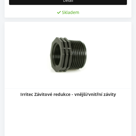
Detail
Skladem
Irritec Závitové redukce - vnější/vnitřní závity