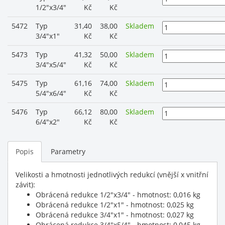
1/2"x3/4"
Kč
Kč
5472
Typ
31,40
38,00
Skladem
3/4"x1"
Kč
Kč
5473
Typ
41,32
50,00
Skladem
3/4"x5/4"
Kč
Kč
5475
Typ
61,16
74,00
Skladem
5/4"x6/4"
Kč
Kč
5476
Typ
66,12
80,00
Skladem
6/4"x2"
Kč
Kč
Popis
Parametry
Velikosti a hmotnosti jednotlivých redukcí (vnější x vnitřní
závit):
Obrácená redukce 1/2"x3/4" - hmotnost: 0,016 kg
Obrácená redukce 1/2"x1" - hmotnost: 0,025 kg
Obrácená redukce 3/4"x1" - hmotnost: 0,027 kg
Obrácená redukce 3/4"x5/4" - hmotnost: 0,045 kg