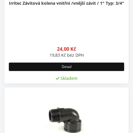
Irritec Závitová kolena vnitřní /vnější závit / 1" Typ: 3/4"
24,00
Kč
19,83
Kč
bez DPH
Detail
Skladem