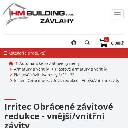
Toggl
0
0,00
Kč
Kategorie produktů
Automatické závlahové systémy
Armatury a ventily
Plastové armatury a ventily
Plastové závit. tvarovky 1/2" - 3"
Irritec Obrácené závitové redukce - vnější/vnitřní závity
Irritec Obrácené závitové
redukce - vnější/vnitřní
závity