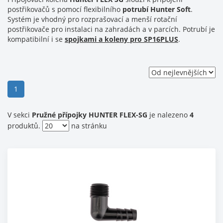
postřikovačů s pomocí flexibilního
potrubí Hunter Soft
.
Systém je vhodný pro rozprašovací a menší rotační
postřikovače pro instalaci na zahradách a v parcích. Potrubí je
kompatibilní i se
spojkami a koleny pro SP16PLUS
.
(current)
1
V sekci
Pružné přípojky HUNTER FLEX-SG
je nalezeno
4
produktů.
na stránku