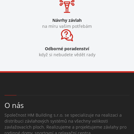
Návrhy závlah
na míru vašim potřebám
Odborné poradenství
když si nebudete vědět rady
O nás
Společnost HM Building s.r.o. se specializuje na realizaci a
distribuci závlahových systémů na všechny velikosti
zavlažovacích ploch. Realizujeme a projektujeme závlahy pro
rodinné domy, sportovní a relaxační centra.