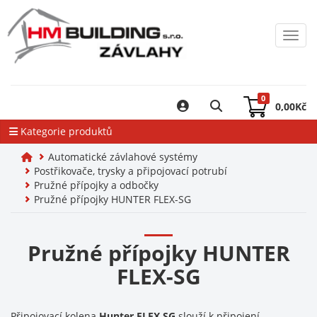
Toggl
0
0,00
Kč
Kategorie produktů
Automatické závlahové systémy
Postřikovače, trysky a připojovací potrubí
Pružné přípojky a odbočky
Pružné přípojky HUNTER FLEX-SG
Pružné přípojky HUNTER
FLEX-SG
Připojovací kolena
Hunter FLEX SG
slouží k připojení