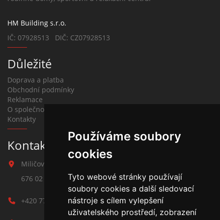
HM Building s.r.o.
IČ: 07928513 DIČ: CZ07928513
Důležité
Doprava a platba
Obchodní podmínky
Reklamace
O společnosti
Kontakty
Používáme soubory
Kontakt na závlahy
cookies
Miličova 541
Tyto webové stránky používají
676 02 Moravské Budějovice
soubory cookies a další sledovací
nástroje s cílem vylepšení
+420 777 780 938
uživatelského prostředí, zobrazení