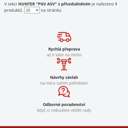
V sekci
HUNTER "PGV ASV" s přivzdušněním
je nalezeno
1
produktů.
na stránku
Rychlá přeprava
až k Vám na místo
Návrhy závlah
na míru vašim potřebám
Odborné poradenství
když si nebudete vědět rady