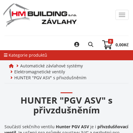
Toggl
0
0,00
Kč
Kategorie produktů
Automatické závlahové systémy
Elektromagnetické ventily
HUNTER "PGV ASV" s přivzdušněním
HUNTER "PGV ASV" s
přivzdušněním
Součástí sekčního ventilu
Hunter PGV ASV
je i
přivzdušňovací
ventil
. Je určený pro průměr soustavy 3/4“ a nezbytný pro