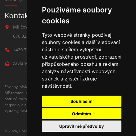
Používáme soubory
Kontakt na závlahy
cookies
Miličova 541
Tyto webové stránky používají
676 02 Moravské Budějovice
soubory cookies a další sledovací
nástroje s cílem vylepšení
+420 777 780 938
uživatelského prostředí, zobrazení
zavlahy@hmbuilding.cz
přizpůsobeného obsahu a reklam,
analýzy návštěvnosti webových
stránek a zjištění zdroje
návštěvnosti.
Závlahy, závlahové systémy, AZS, postřikovače, trysky, kapenkova závlaha,
MP rotátor, úderove postřikovače, automatické zavlažovaní, kapkovací
potrubí, mikrozávlaha, zahradní hadice, zahradní sloupky, Hunter,
Souhlasím
čerpadlo, elektromagnetické ventily, zavlažovaní trávníku, zavlažovací
systémy, závlaha svépomocí, rozvodné potrubí, čidlo srážek
Odmítám
Upravit mé předvolby
© 2026,
HM Building s.r.o.