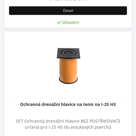
Detail
Skladem
Ochranná drenážní hlavice na tenis na I-25 HS
SET Ochranná drenážní hlavice BEZ POSTŘIKOVAČE
určená pro I-25 HS do antukových povrchů