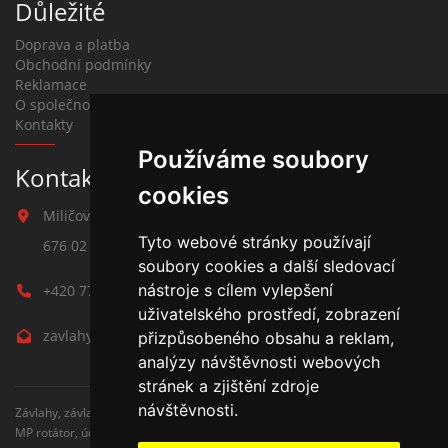
Důležité
Doprava a platba
Obchodní podmínky
Reklamace
O společnosti
Kontakty
Používáme soubory
Kontakt na závlahy
cookies
Miličova 541
Tyto webové stránky používají
676 02 Moravské Budějovice
soubory cookies a další sledovací
nástroje s cílem vylepšení
+420 777 780 938
uživatelského prostředí, zobrazení
zavlahy@hmbuilding.cz
přizpůsobeného obsahu a reklam,
analýzy návštěvnosti webových
stránek a zjištění zdroje
návštěvnosti.
Závlahy, závlahové systémy, AZS, postřikovače, trysky, kapenkova závlaha,
MP rotátor, úderove postřikovače, automatické zavlažovaní, kapkovací