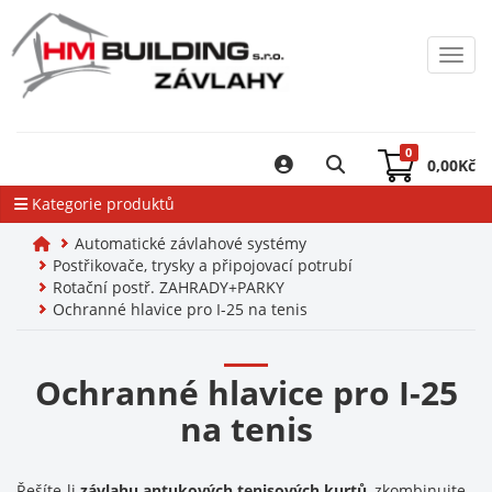
Toggl
0
0,00
Kč
Kategorie produktů
Automatické závlahové systémy
Postřikovače, trysky a připojovací potrubí
Rotační postř. ZAHRADY+PARKY
Ochranné hlavice pro I-25 na tenis
Ochranné hlavice pro I-25
na tenis
Řešíte-li
závlahu
antukových tenisových kurtů
, zkombinujte