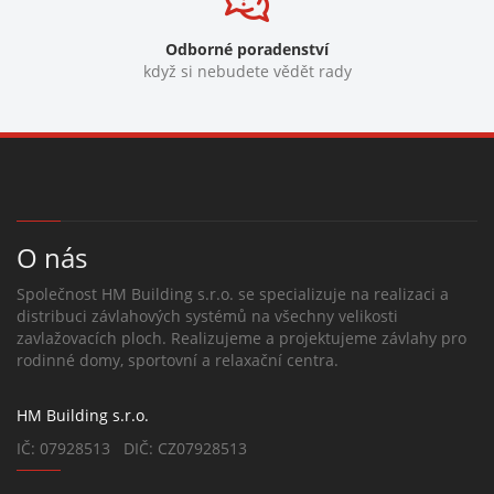
Odborné poradenství
když si nebudete vědět rady
O nás
Společnost HM Building s.r.o. se specializuje na realizaci a
distribuci závlahových systémů na všechny velikosti
zavlažovacích ploch. Realizujeme a projektujeme závlahy pro
rodinné domy, sportovní a relaxační centra.
HM Building s.r.o.
IČ: 07928513 DIČ: CZ07928513