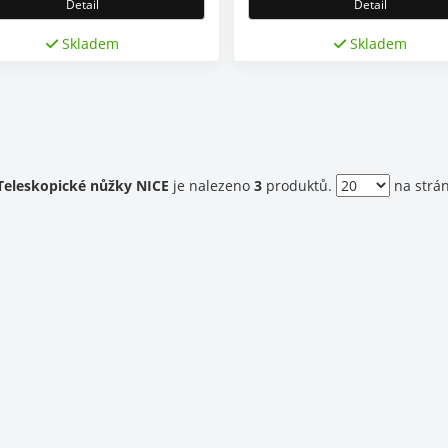
Detail
Detail
Skladem
Skladem
ent)
Teleskopické nůžky NICE
je nalezeno
3
produktů.
na strá