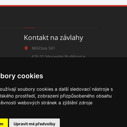
Kontakt na závlahy
Miličova 541
676 02 Moravské Budějovice
+420 777 780 938
bory cookies
zavlahy@hmbuilding.cz
užívají soubory cookies a další sledovací nástroje s
elského prostředí, zobrazení přizpůsobeného obsahu
těvnosti webových stránek a zjištění zdroje
cí potrubí, mikrozávlaha, zahradní hadice, zahradní sloupky,
ám
Upravit mé předvolby