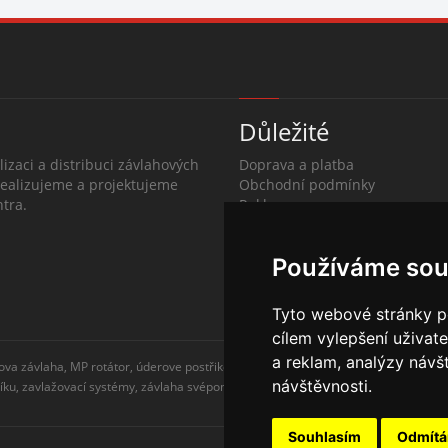
Důležité
lizaci a distribuci závlahových
Doprava a platba
Realizujeme a projektujeme
Obchodní podmínky
tra.
Reklamace
O společnosti
Kontakty
Používáme sou
Tyto webové stránky po
cílem vylepšení uživat
a reklam, analýzy návš
ova závlaha, MP rotátor, úderove postřikovače, automatické zavlažovaní, kapkova
návštěvnosti.
níku, zavlažovací systémy, závlaha svépomocí, rozvodné potrubí, čidlo srážek
Souhlasím
Odmít