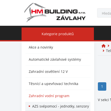
Kategorie produktů
Akce a novinky
Te
Automatické závlahové systémy
Zahradní osvětlení 12 V
Těsnící a upevňovací technika
(curr
1
Zahradní vodní program
V sekci
AZS svépomocí - jednotky, senzory