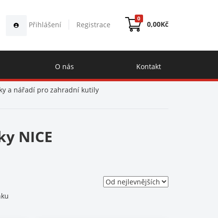
0
0,00
Kč
Přihlášení
Registrace
O nás
Kontakt
y a nářadí pro zahradní kutily
ky NICE
nku