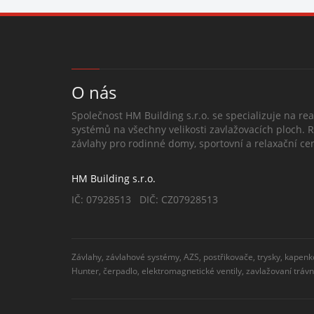
O nás
Společnost HM Building s.r.o. se specializuje na rea
systémů na všechny velikosti zavlažovacích ploch. 
závlahy pro rodinné domy, sportovní a relaxační cen
HM Building s.r.o.
IČ: 07928513 DIČ: CZ07928513
Závlahy, závlahové systémy, AZS, postřikovače, trysky, kapenk
Hunter, čerpadlo, elektromagnetické ventily, zavlažovaní tráv