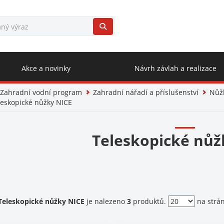
Akce a novinky
Návrh závlah a realizace
Zahradní vodní program
Zahradní nářadí a příslušenství
Nůžk
leskopické nůžky NICE
Teleskopické nůž
ent)
Teleskopické nůžky NICE
je nalezeno
3
produktů.
na strá