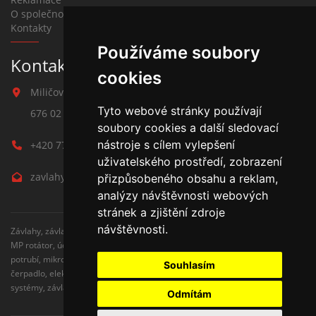
O společnosti
Kontakty
Používáme soubory
Kontakt na závlahy
cookies
Miličova 541
Tyto webové stránky používají
676 02 Moravské Budějovice
soubory cookies a další sledovací
nástroje s cílem vylepšení
+420 777 780 938
uživatelského prostředí, zobrazení
zavlahy@hmbuilding.cz
přizpůsobeného obsahu a reklam,
analýzy návštěvnosti webových
stránek a zjištění zdroje
návštěvnosti.
Závlahy, závlahové systémy, AZS, postřikovače, trysky, kapenkova závlaha,
MP rotátor, úderove postřikovače, automatické zavlažovaní, kapkovací
potrubí, mikrozávlaha, zahradní hadice, zahradní sloupky, Hunter,
Souhlasím
čerpadlo, elektromagnetické ventily, zavlažovaní trávníku, zavlažovací
systémy, závlaha svépomocí, rozvodné potrubí, čidlo srážek
Odmítám