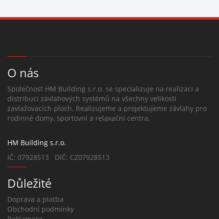
O nás
Společnost HM Building s.r.o. se specializuje na realizaci a
distribuci závlahových systémů na všechny velikosti
zavlažovacích ploch. Realizujeme a projektujeme závlahy pro
rodinné domy, sportovní a relaxační centra.
HM Building s.r.o.
IČ: 07928513 DIČ: CZ07928513
Důležité
Doprava a platba
Obchodní podmínky
Reklamace