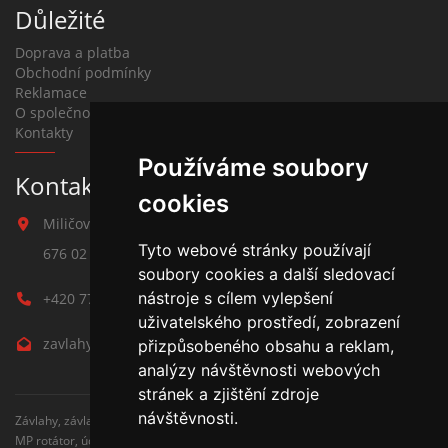
Důležité
Doprava a platba
Obchodní podmínky
Reklamace
O společnosti
Kontakty
Používáme soubory
Kontakt na závlahy
cookies
Miličova 541
Tyto webové stránky používají
676 02 Moravské Budějovice
soubory cookies a další sledovací
nástroje s cílem vylepšení
+420 777 780 938
uživatelského prostředí, zobrazení
zavlahy@hmbuilding.cz
přizpůsobeného obsahu a reklam,
analýzy návštěvnosti webových
stránek a zjištění zdroje
návštěvnosti.
Závlahy, závlahové systémy, AZS, postřikovače, trysky, kapenkova závlaha,
MP rotátor, úderove postřikovače, automatické zavlažovaní, kapkovací