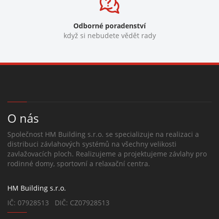
Odborné poradenství
když si nebudete vědět rady
O nás
Společnost HM Building s.r.o. se specializuje na realizaci a
distribuci závlahových systémů na všechny velikosti
zavlažovacích ploch. Realizujeme a projektujeme závlahy pro
rodinné domy, sportovní a relaxační centra.
HM Building s.r.o.
IČ: 07928513 DIČ: CZ07928513