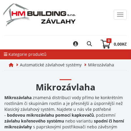
Toggl
0
0,00
Kč
Kategorie produktů
Automatické závlahové systémy
Mikrozávlaha
Mikrozávlaha
Mikrozávlaha
znamená distribuci vody přímo ke konkrétním
rostlinám či skupinám rostlin a je přesnější a úspornější než
klasický závlahový systém. Najdete u nás vše potřebné
-
bodovou mikrozávlahu pomocí kapkovačů
, podzemní
závlahu kořenového systému
nebo variantu
spodní či horní
mikrozávlahy
s paprskovými postřikovači nebo závěsným