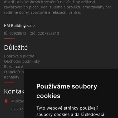
distribuci závlahových systémů na všechny velikosti
zavlažovacích ploch. Realizujeme a projektujeme závlahy pro
rodinné domy, sportovní a relaxační centra.
HM Building s.r.o.
IČ: 07928513 DIČ: CZ07928513
Důležité
Doprava a platba
Obchodní podmínky
Reklamace
O společnosti
Kontakty
Používáme soubory
Kontakt na závlahy
cookies
Miličova 541
Tyto webové stránky používají
676 02 Moravské Budějovice
soubory cookies a další sledovací