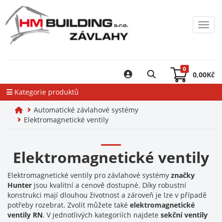
Toggl
0
0,00
Kč
Kategorie produktů
Automatické závlahové systémy
Elektromagnetické ventily
Elektromagnetické ventily
Elektromagnetické ventily pro závlahové systémy
značky
Hunter
jsou kvalitní a cenově dostupné. Díky robustní
konstrukci mají dlouhou životnost a zároveň je lze v případě
potřeby rozebrat. Zvolit můžete také
elektromagnetické
ventily RN
. V jednotlivých kategoriích najdete
sekční ventily