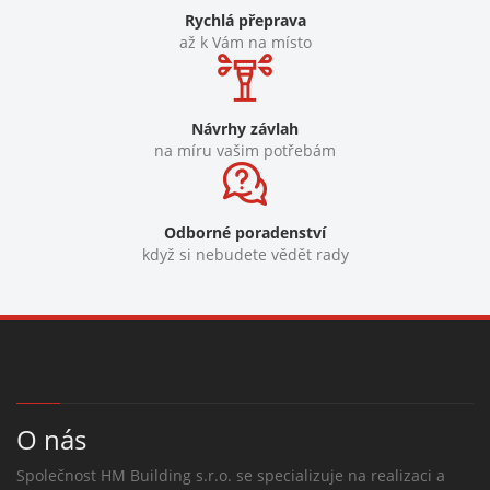
Rychlá přeprava
až k Vám na místo
Návrhy závlah
na míru vašim potřebám
Odborné poradenství
když si nebudete vědět rady
O nás
Společnost HM Building s.r.o. se specializuje na realizaci a