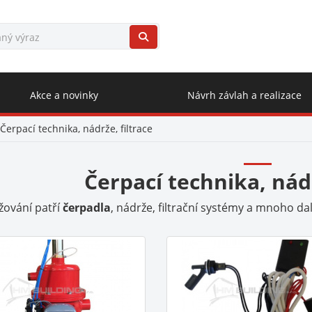
Akce a novinky
Návrh závlah a realizace
Čerpací technika, nádrže, filtrace
Čerpací technika, nádr
žování patří
čerpadla
, nádrže, filtrační systémy a mnoho dal