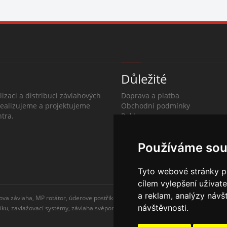
Důležité
lizaci a distribuci závlahových
Doprava a platba
Realizujeme a projektujeme
Obchodní podmínky
tra.
Reklamace
O společnosti
Kontakty
Používáme sou
Tyto webové stránky po
cílem vylepšení uživat
a reklam, analýzy návš
ova závlaha, MP rotátor, úderove postřikovače, automatické zavlažovaní, kapkova
návštěvnosti.
níku, zavlažovací systémy, závlaha svépomocí, rozvodné potrubí, čidlo srážek