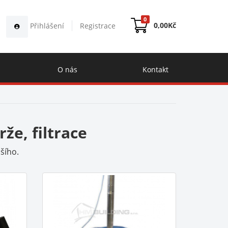
0
0,00
Kč
Přihlášení
Registrace
O nás
Kontakt
že, filtrace
šího.