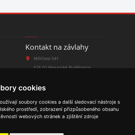
Kontakt na závlahy
Miličova 541
676 02 Moravské Budějovice
+420 777 780 938
bory cookies
zavlahy@hmbuilding.cz
užívají soubory cookies a další sledovací nástroje s
elského prostředí, zobrazení přizpůsobeného obsahu
těvnosti webových stránek a zjištění zdroje
cí potrubí, mikrozávlaha, zahradní hadice, zahradní sloupky,