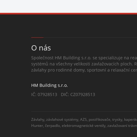
O nás
Společnost HM Building s.r.o. se specializuje na rea
systémů na všechny velikosti zavlažovacích ploch. 
závlahy pro rodinné domy, sportovní a relaxační cen
HM Building s.r.o.
IČ: 07928513 DIČ: CZ07928513
Závlahy, závlahové systémy, AZS, postřikovače, trysky, kapenk
Hunter, čerpadlo, elektromagnetické ventily, zavlažovaní tráv