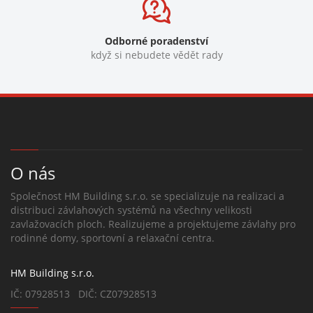
Odborné poradenství
když si nebudete vědět rady
O nás
Společnost HM Building s.r.o. se specializuje na realizaci a
distribuci závlahových systémů na všechny velikosti
zavlažovacích ploch. Realizujeme a projektujeme závlahy pro
rodinné domy, sportovní a relaxační centra.
HM Building s.r.o.
IČ: 07928513 DIČ: CZ07928513