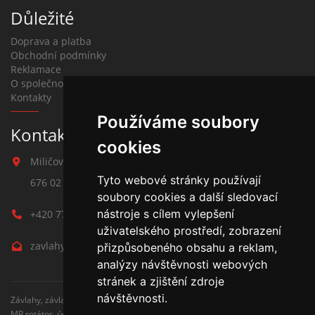
Důležité
Doprava a platba
Obchodní podmínky
Reklamace
O společnosti
Kontakty
Používáme soubory
Kontakt na závlahy
cookies
Miličova 541
Tyto webové stránky používají
676 02 Moravské Budějovice
soubory cookies a další sledovací
nástroje s cílem vylepšení
+420 777 780 938
uživatelského prostředí, zobrazení
zavlahy@hmbuilding.cz
přizpůsobeného obsahu a reklam,
analýzy návštěvnosti webových
stránek a zjištění zdroje
návštěvnosti.
Závlahy, závlahové systémy, AZS, postřikovače, trysky, kapenkova závlaha,
MP rotátor, úderove postřikovače, automatické zavlažovaní, kapkovací