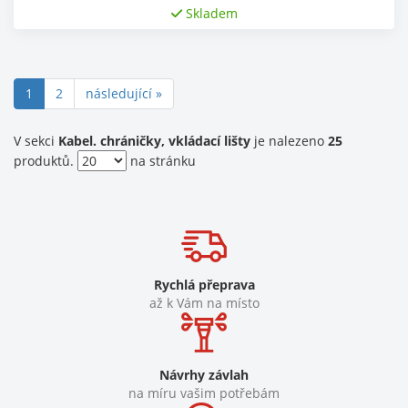
Skladem
(current)
1
2
následující »
V sekci
Kabel. chráničky, vkládací lišty
je nalezeno
25
produktů.
na stránku
Rychlá přeprava
až k Vám na místo
Návrhy závlah
na míru vašim potřebám