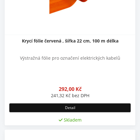
Krycí fólie červená , šířka 22 cm, 100 m délka
Výstražná fólie pro označení elektrických kabelů
292,00
Kč
241,32
Kč
bez DPH
Detail
Skladem