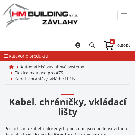
Toggl
0
0,00
Kč
Kategorie produktů
Automatické závlahové systémy
Elektroinstalace pro AZS
Kabel. chráničky, vkládací lišty
Kabel. chráničky, vkládací
lišty
Pro ochranu kabelů uložených pod zemí jsou nejlepší volbou
dvouplášťové
chráničky Kopoflex
. Vynikají vysokou