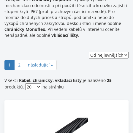
mechanickou odolností a při použití těsnícího kroužku zajistí i
stupeň krytí IP67 (proti prachovým částicím a vodě). Pro
montáž do dutých příček a stropů, pod omítku nebo do
výkopů chráněných zákrytovou deskou stačí i méně odolné
chráničky Monoflex
. Při vedení kabelů v interiéru oceníte
nenápadné, ale odolné
vkládací lišty
.
(current)
1
2
následující »
V sekci
Kabel. chráničky, vkládací lišty
je nalezeno
25
produktů.
na stránku