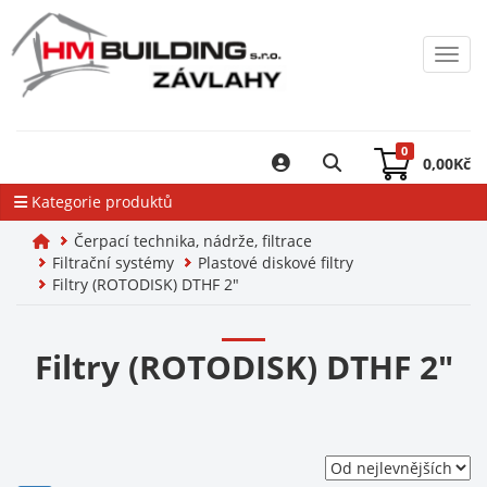
Toggl
0
0,00
Kč
Kategorie produktů
Čerpací technika, nádrže, filtrace
Filtrační systémy
Plastové diskové filtry
Filtry (ROTODISK) DTHF 2"
Filtry (ROTODISK) DTHF 2"