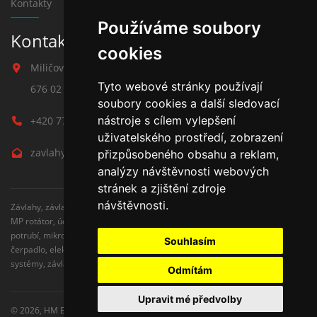
Kontakty
Používáme soubory
Kontakt na závlahy
cookies
Miličova 541
Tyto webové stránky používají
676 02 Moravské Budějovice
soubory cookies a další sledovací
nástroje s cílem vylepšení
+420 777 780 938
uživatelského prostředí, zobrazení
zavlahy@hmbuilding.cz
přizpůsobeného obsahu a reklam,
analýzy návštěvnosti webových
stránek a zjištění zdroje
návštěvnosti.
Závlahy, závlahové systémy, AZS, postřikovače, trysky, kapenkova závlaha,
MP rotátor, úderove postřikovače, automatické zavlažovaní, kapkovací
potrubí, mikrozávlaha, zahradní hadice, zahradní sloupky, Hunter,
Souhlasím
čerpadlo, elektromagnetické ventily, zavlažovaní trávníku, zavlažovací
systémy, závlaha svépomocí, rozvodné potrubí, čidlo srážek
Odmítám
Upravit mé předvolby
© 2026,
HM Building s.r.o.