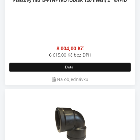
Plastový filtr D-FTHF (ROTODISK 120 mesh) 2" RAPID
8 004,00
Kč
6 615,00
Kč
bez DPH
Detail
Na objednávku