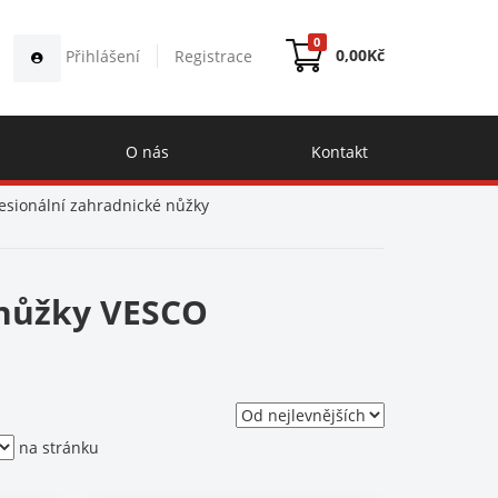
0
0,00
Kč
Přihlášení
Registrace
O nás
Kontakt
esionální zahradnické nůžky
í nůžky VESCO
na stránku