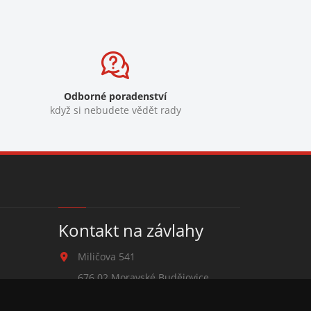
Odborné poradenství
když si nebudete vědět rady
Kontakt na závlahy
Miličova 541
676 02 Moravské Budějovice
+420 777 780 938