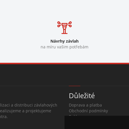
Návrhy závlah
na míru vašim potřebám
Důležité
lizaci a distribuci závlahových
Doprava a platba
Realizujeme a projektujeme
Obchodní podmínky
tra.
Reklamace
O společnosti
Kontakty