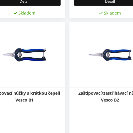
Detail
Detail
Skladem
Skladem
povací nůžky s krátkou čepelí
Zaštipovací/zastřihávací n
Vesco B1
Vesco B2