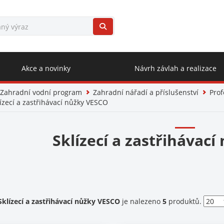
Akce a novinky
Návrh závlah a realizace
Zahradní vodní program
Zahradní nářadí a příslušenství
Prof
ízecí a zastřihávací nůžky VESCO
Sklízecí a zastřihávac
ent)
Sklízecí a zastřihávací nůžky VESCO
je nalezeno
5
produktů.