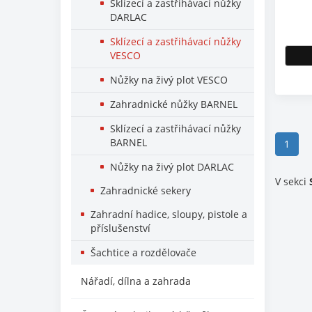
Sklízecí a zastřihávací nůžky
DARLAC
Sklízecí a zastřihávací nůžky
VESCO
Nůžky na živý plot VESCO
Zahradnické nůžky BARNEL
Sklízecí a zastřihávací nůžky
BARNEL
(curr
1
Nůžky na živý plot DARLAC
V sekci
Zahradnické sekery
Zahradní hadice, sloupy, pistole a
příslušenství
Šachtice a rozdělovače
Nářadí, dílna a zahrada