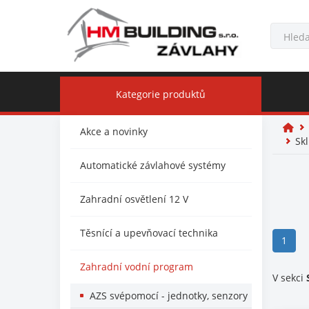
Kategorie produktů
Akce a novinky
Skl
Automatické závlahové systémy
Zahradní osvětlení 12 V
Těsnící a upevňovací technika
(curr
1
Zahradní vodní program
V sekci
AZS svépomocí - jednotky, senzory