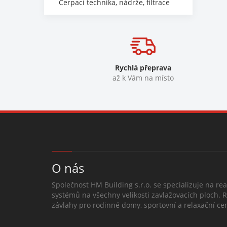
Čerpací technika, nádrže, filtrace
Rychlá přeprava
až k Vám na místo
O nás
Společnost HM Building s.r.o. se specializuje na rea
systémů na všechny velikosti zavlažovacích ploch. 
závlahy pro rodinné domy, sportovní a relaxační cen