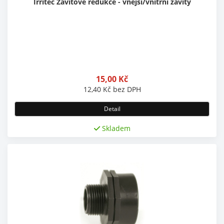
Irritec Závitové redukce - vnější/vnitřní závity
15,00
Kč
12,40
Kč
bez DPH
Detail
Skladem