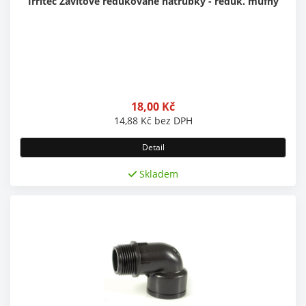
Irritec Závitové redukované nátrubky - reduk. mufny
18,00
Kč
14,88
Kč
bez DPH
Detail
Skladem