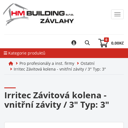
Toggl
0
0,00
Kč
Kategorie produktů
Pro profesionály a inst. firmy
Ostatní
Irritec Závitová kolena - vnitřní závity / 3" Typ: 3"
Irritec Závitová kolena -
vnitřní závity / 3" Typ: 3"