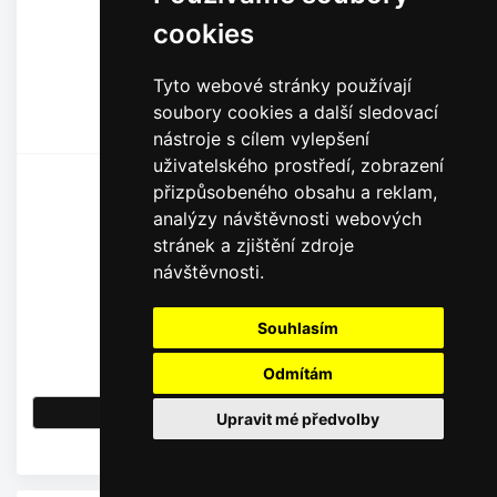
cookies
Tyto webové stránky používají
soubory cookies a další sledovací
nástroje s cílem vylepšení
uživatelského prostředí, zobrazení
Irritec Plastové závitové adaptéry
přizpůsobeného obsahu a reklam,
analýzy návštěvnosti webových
stránek a zjištění zdroje
návštěvnosti.
Souhlasím
19,00
Kč
15,70
Kč
bez DPH
Odmítám
Detail
Upravit mé předvolby
Skladem