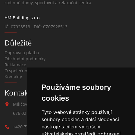
rodinné domy, sportovní a relaxační centra.
HM Building s.r.o.
IČ: 07928513 DIČ: CZ07928513
Důležité
Doprava a platba
Obchodní podmínky
Reklamace
O společnosti
Kontakty
Používáme soubory
Kontakt na závlahy
cookies
Miličova 541
Tyto webové stránky používají
676 02 Moravské Budějovice
soubory cookies a další sledovací
nástroje s cílem vylepšení
+420 777 780 938
uživatelského prostředí, zobrazení