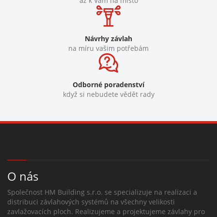
až k Vám na místo
Návrhy závlah
na míru vašim potřebám
Odborné poradenství
když si nebudete vědět rady
O nás
Společnost HM Building s.r.o. se specializuje na realizaci a
distribuci závlahových systémů na všechny velikosti
zavlažovacích ploch. Realizujeme a projektujeme závlahy pro