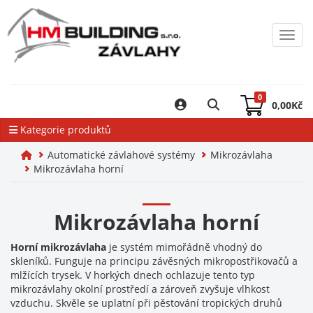
Toggl
0
0,00
Kč
Kategorie produktů
Automatické závlahové systémy
Mikrozávlaha
Mikrozávlaha horní
Mikrozávlaha horní
Horní mikrozávlaha
je systém mimořádně vhodný do
skleníků. Funguje na principu závěsných mikropostřikovačů a
mlžících trysek. V horkých dnech ochlazuje tento typ
mikrozávlahy okolní prostředí a zároveň zvyšuje vlhkost
vzduchu. Skvěle se uplatní při pěstování tropických druhů