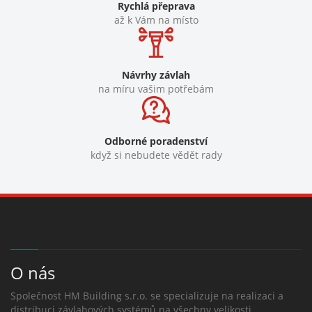
Rychlá přeprava
až k Vám na místo
Návrhy závlah
na míru vašim potřebám
Odborné poradenství
když si nebudete vědět rady
O nás
Společnost HM Building s.r.o. se specializuje na realizaci a
distribuci závlahových systémů na všechny velikosti