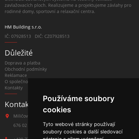
zavlažovacích ploch. Realizujeme a projektujeme závlahy pro
rodinné domy, sportovní a relaxační centra.
HM Building s.r.o.
IČ: 07928513 DIČ: CZ07928513
Důležité
Doprava a platba
Obchodní podmínky
Reklamace
O společnosti
Kontakty
Používáme soubory
Kontakt na závlahy
cookies
Miličova 541
Tyto webové stránky používají
676 02 Moravské Budějovice
soubory cookies a další sledovací