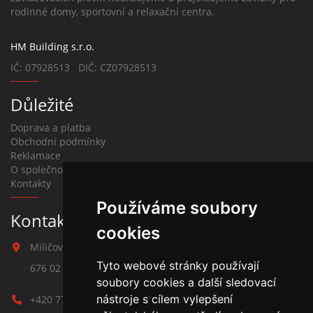
rodinné domy, sportovní a relaxační centra.
HM Building s.r.o.
IČ: 07928513 DIČ: CZ07928513
Důležité
Doprava a platba
Obchodní podmínky
Reklamace
O společnosti
Kontakty
Používáme soubory
Kontakt na závlahy
cookies
Miličova 541
Tyto webové stránky používají
676 02 Moravské Budějovice
soubory cookies a další sledovací
nástroje s cílem vylepšení
+420 777 780 938