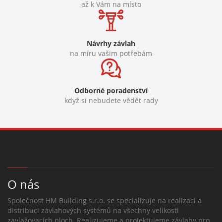
až k Vám na místo
Návrhy závlah
na míru vašim potřebám
Odborné poradenství
když si nebudete vědět rady
O nás
Společnost HM Building s.r.o. se specializuje na realizaci a
distribuci závlahových systémů na všechny velikosti
zavlažovacích ploch. Realizujeme a projektujeme závlahy pro