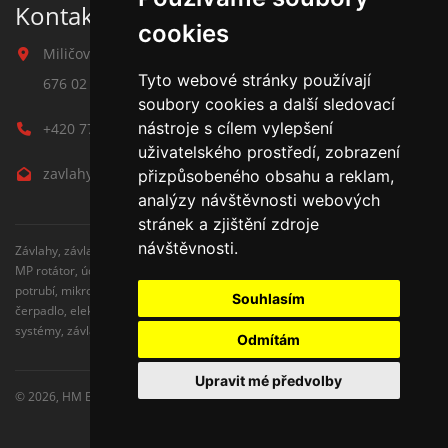
Kontakt na závlahy
cookies
Miličova 541
Tyto webové stránky používají
676 02 Moravské Budějovice
soubory cookies a další sledovací
nástroje s cílem vylepšení
+420 777 780 938
uživatelského prostředí, zobrazení
zavlahy@hmbuilding.cz
přizpůsobeného obsahu a reklam,
analýzy návštěvnosti webových
stránek a zjištění zdroje
návštěvnosti.
Závlahy, závlahové systémy, AZS, postřikovače, trysky, kapenkova závlaha,
MP rotátor, úderove postřikovače, automatické zavlažovaní, kapkovací
potrubí, mikrozávlaha, zahradní hadice, zahradní sloupky, Hunter,
Souhlasím
čerpadlo, elektromagnetické ventily, zavlažovaní trávníku, zavlažovací
systémy, závlaha svépomocí, rozvodné potrubí, čidlo srážek
Odmítám
Upravit mé předvolby
© 2026,
HM Building s.r.o.