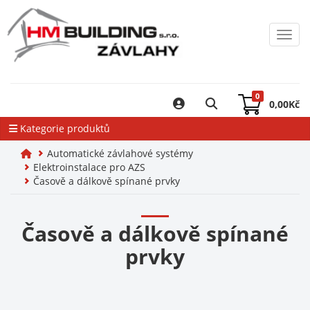
Toggl
0
0,00
Kč
Kategorie produktů
Automatické závlahové systémy
Elektroinstalace pro AZS
Časově a dálkově spínané prvky
Časově a dálkově spínané
prvky