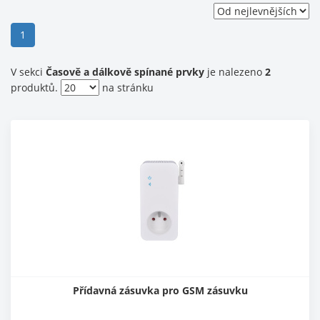
(current)
1
V sekci
Časově a dálkově spínané prvky
je nalezeno
2
produktů.
na stránku
Přídavná zásuvka pro GSM zásuvku