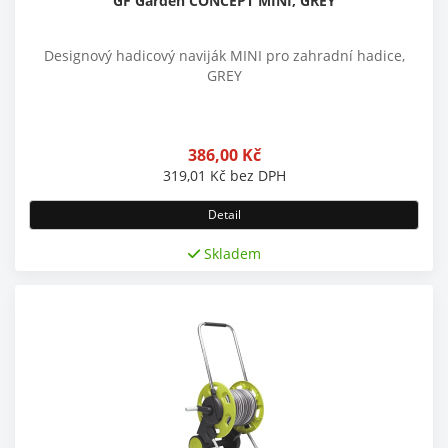
GF Garden CONCEPT MINI, GREY
Designový hadicový naviják MINI pro zahradní hadice,
GREY
386,00
Kč
319,01
Kč
bez DPH
Detail
Skladem