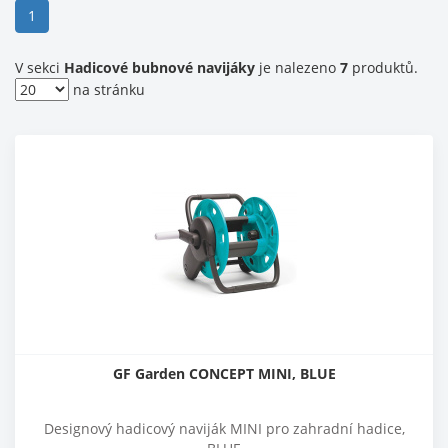
(current)
1
V sekci
Hadicové bubnové navijáky
je nalezeno
7
produktů.
na stránku
GF Garden CONCEPT MINI, BLUE
Designový hadicový naviják MINI pro zahradní hadice,