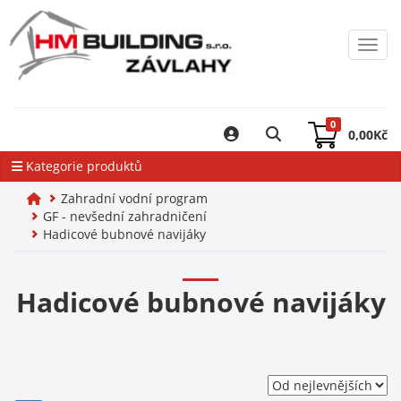
Toggl
0
0,00
Kč
Kategorie produktů
Zahradní vodní program
GF - nevšední zahradničení
Hadicové bubnové navijáky
Hadicové bubnové navijáky