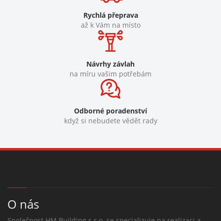
Rychlá přeprava
až k Vám na místo
Návrhy závlah
na míru vašim potřebám
Odborné poradenství
když si nebudete vědět rady
O nás
Společnost HM Building s.r.o. se specializuje na realizaci a