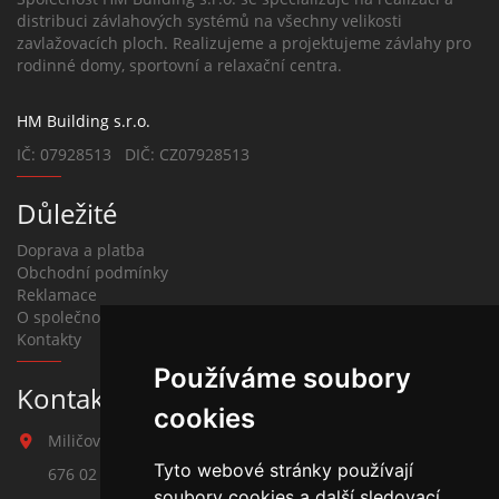
distribuci závlahových systémů na všechny velikosti
zavlažovacích ploch. Realizujeme a projektujeme závlahy pro
rodinné domy, sportovní a relaxační centra.
HM Building s.r.o.
IČ: 07928513 DIČ: CZ07928513
Důležité
Doprava a platba
Obchodní podmínky
Reklamace
O společnosti
Kontakty
Používáme soubory
Kontakt na závlahy
cookies
Miličova 541
Tyto webové stránky používají
676 02 Moravské Budějovice
soubory cookies a další sledovací