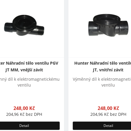
er Náhradní tělo ventilu PGV
Hunter Náhradní tělo venti
JT MM, vnější závit
JT, vnitřní závit
ný díl k elektromagnetickému
Výměnný díl k elektromagnet
ventilu
ventilu
248,00
Kč
248,00
Kč
204,96
Kč
bez DPH
204,96
Kč
bez DPH
Detail
Detail