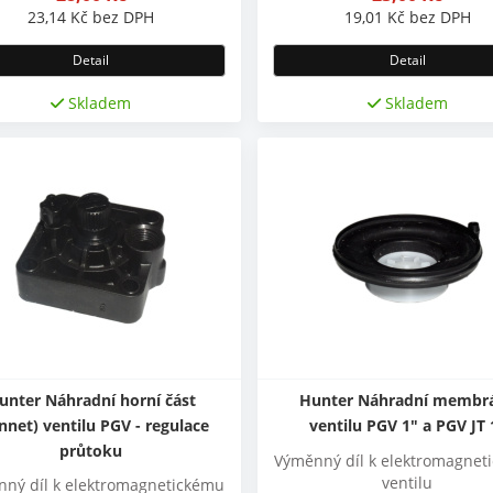
23,14
Kč
bez DPH
19,01
Kč
bez DPH
Detail
Detail
Skladem
Skladem
unter Náhradní horní část
Hunter Náhradní membr
nnet) ventilu PGV - regulace
ventilu PGV 1" a PGV JT 
průtoku
Výměnný díl k elektromagnet
ventilu
ný díl k elektromagnetickému