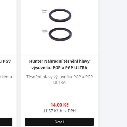
lu PGV
Hunter Náhradní těsnění hlavy
výsuvníku PGP a PGP ULTRA
ickému
Těsnění hlavy výsuvníku PGP a PGP
ULTRA
14,00
Kč
11,57
Kč
bez DPH
Detail