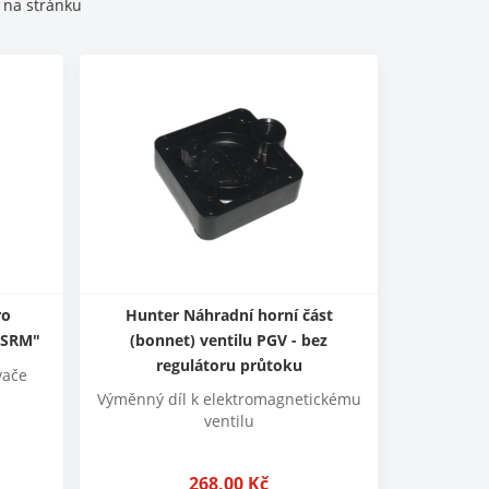
na stránku
ro
Hunter Náhradní horní část
-SRM"
(bonnet) ventilu PGV - bez
regulátoru průtoku
vače
Výměnný díl k elektromagnetickému
ventilu
268,00
Kč