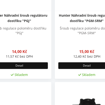
er Náhradní šroub regulátoru
Hunter Náhradní šroub regu
dostřiku "PGJ"
dostřiku "PGM-SRM"
b regulace poloměru dostřiku
Šroub regulace poloměru do
"PGJ"
"PGM-SRM"
14,00
Kč
15,00
Kč
11,57
Kč
bez DPH
12,40
Kč
bez DPH
Detail
Detail
Skladem
Skladem