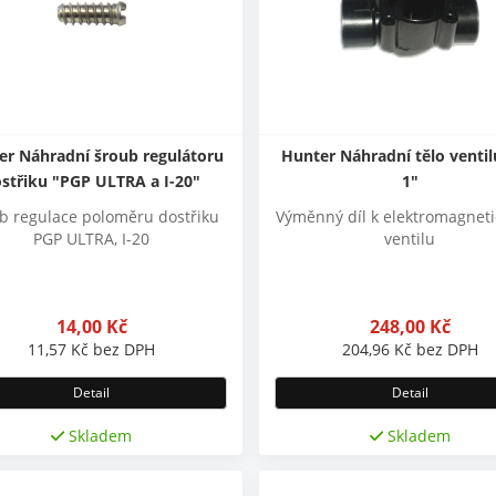
er Náhradní šroub regulátoru
Hunter Náhradní tělo venti
střiku "PGP ULTRA a I-20"
1"
b regulace poloměru dostřiku
Výměnný díl k elektromagnet
PGP ULTRA, I-20
ventilu
14,00
Kč
248,00
Kč
11,57
Kč
bez DPH
204,96
Kč
bez DPH
Detail
Detail
Skladem
Skladem