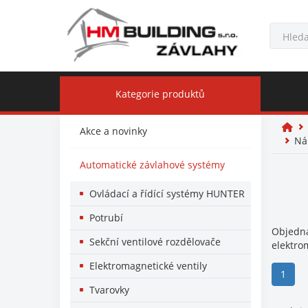
Kategorie produktů
Akce a novinky
Náh
Automatické závlahové systémy
Ovládací a řídící systémy HUNTER
Potrubí
Objedna
Sekční ventilové rozdělovače
elektro
Elektromagnetické ventily
(curr
1
Tvarovky