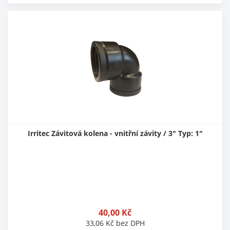
Irritec Závitová kolena - vnitřní závity / 3" Typ: 1"
40,00
Kč
33,06
Kč
bez DPH