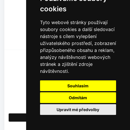
cookies
Tyto webové stránky používají
soubory cookies a další sledovací
nástroje s cílem vylepšení
uživatelského prostředí, zobrazení
přizpůsobeného obsahu a reklam,
Irritec Závitová víčka / 4" Typ: 2 1/2"
analýzy návštěvnosti webových
stránek a zjištění zdroje
návštěvnosti.
Souhlasím
Odmítám
149,00
Kč
123,14
Kč
bez DPH
Upravit mé předvolby
Detail
Skladem