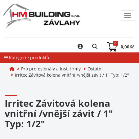
Toggl
0
0,00
Kč
Kategorie produktů
Pro profesionály a inst. firmy
Ostatní
Irritec Závitová kolena vnitřní /vnější závit / 1" Typ: 1/2"
Irritec Závitová kolena
vnitřní /vnější závit / 1"
Typ: 1/2"