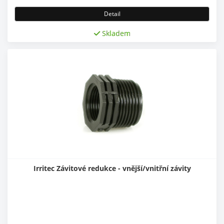
Detail
Skladem
Irritec Závitové redukce - vnější/vnitřní závity