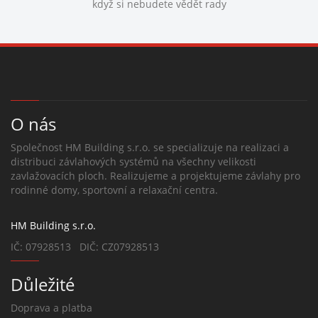
když si nebudete vědět rady
O nás
Společnost HM Building s.r.o. se specializuje na realizaci a
distribuci závlahových systémů na všechny velikosti
zavlažovacích ploch. Realizujeme a projektujeme závlahy pro
rodinné domy, sportovní a relaxační centra.
HM Building s.r.o.
IČ: 07928513 DIČ: CZ07928513
Důležité
Doprava a platba