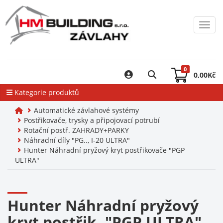
Toggl
0
0,00
Kč
Kategorie produktů
Automatické závlahové systémy
Postřikovače, trysky a připojovací potrubí
Rotační postř. ZAHRADY+PARKY
Náhradní díly "PG.., I-20 ULTRA"
Hunter Náhradní pryžový kryt postřikovače "PGP
ULTRA"
Hunter Náhradní pryžový
kryt postřik. "PGP ULTRA"