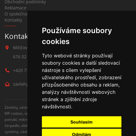
Obchodní podmínky
Reklamace
O společnosti
Kontakty
Používáme soubory
Kontakt na závlahy
cookies
Miličova 541
Tyto webové stránky používají
676 02 Moravské Budějovice
soubory cookies a další sledovací
nástroje s cílem vylepšení
+420 777 780 938
uživatelského prostředí, zobrazení
zavlahy@hmbuilding.cz
přizpůsobeného obsahu a reklam,
analýzy návštěvnosti webových
stránek a zjištění zdroje
návštěvnosti.
Závlahy, závlahové systémy, AZS, postřikovače, trysky, kapenkova závlaha,
MP rotátor, úderove postřikovače, automatické zavlažovaní, kapkovací
potrubí, mikrozávlaha, zahradní hadice, zahradní sloupky, Hunter,
Souhlasím
čerpadlo, elektromagnetické ventily, zavlažovaní trávníku, zavlažovací
systémy, závlaha svépomocí, rozvodné potrubí, čidlo srážek
Odmítám