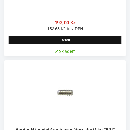
192,00
Kč
158,68
Kč
bez DPH
Detail
Skladem
Hunter Náhradní šroub regulátoru dostřiku "PGJ"