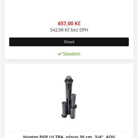
657,00
Kč
542,98
Kč
bez DPH
Detail
Skladem
Hunter PGP ULTRA, výsuv 30 cm, 3/4", ADV