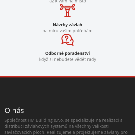
až k Vám na místo
Návrhy závlah
na míru vašim potřebám
Odborné poradenství
když si nebudete vědět rady
O nás
Společnost HM Building s.r.o. se specializuje na realizaci a
distribuci závlahových systémů na všechny velikosti
zavlažovacích ploch. Realizujeme a projektujeme závlahy pro