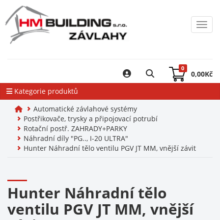
Toggl
0
0,00
Kč
Kategorie produktů
Automatické závlahové systémy
Postřikovače, trysky a připojovací potrubí
Rotační postř. ZAHRADY+PARKY
Náhradní díly "PG.., I-20 ULTRA"
Hunter Náhradní tělo ventilu PGV JT MM, vnější závit
Hunter Náhradní tělo
ventilu PGV JT MM, vnější