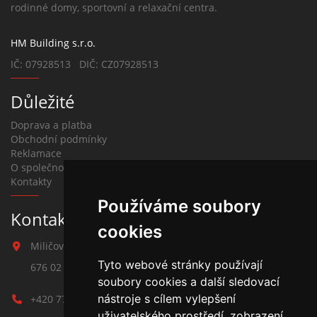
rodinné domy, sportovní a relaxační centra.
HM Building s.r.o.
IČ: 07928513 DIČ: CZ07928513
Důležité
Doprava a platba
Obchodní podmínky
Reklamace
O společnosti
Kontakty
Používáme soubory
Kontakt na závlahy
cookies
Miličova 541
Tyto webové stránky používají
676 02 Moravské Budějovice
soubory cookies a další sledovací
nástroje s cílem vylepšení
+420 777 780 938
uživatelského prostředí, zobrazení