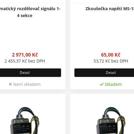
atický rozdělovač signálu 1-
Zkoušečka napětí MS-1
4 sekce
2 971,00
Kč
65,00
Kč
2 455,37
Kč
bez DPH
53,72
Kč
bez DPH
Detail
Detail
Není skladem
Skladem