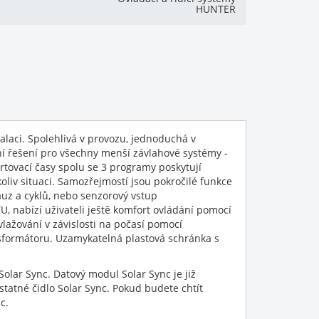
HUNTER
laci. Spolehlivá v provozu, jednoduchá v
ní řešení pro všechny menší závlahové systémy -
tovací časy spolu se 3 programy poskytují
oliv situaci. Samozřejmostí jsou pokročilé funkce
auz a cyklů, nebo senzorový vstup
, nabízí uživateli ještě komfort ovládání pomocí
ažování v závislosti na počasí pomocí
sformátoru. Uzamykatelná plastová schránka s
lar Sync. Datový modul Solar Sync je již
statné čidlo Solar Sync. Pokud budete chtít
c.