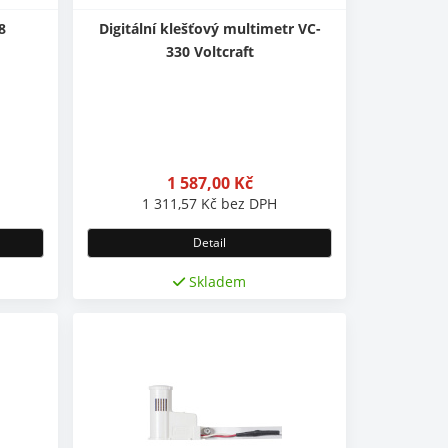
8
Digitální klešťový multimetr VC-
330 Voltcraft
1 587,00
Kč
1 311,57
Kč
bez DPH
Detail
Skladem