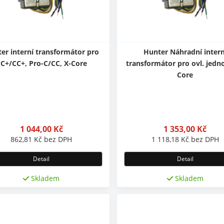
er interní transformátor pro
Hunter Náhradní intern
C+/CC+, Pro-C/CC, X-Core
transformátor pro ovl. jedno
Core
1 044,00
Kč
1 353,00
Kč
862,81
Kč
bez DPH
1 118,18
Kč
bez DPH
Detail
Detail
Skladem
Skladem