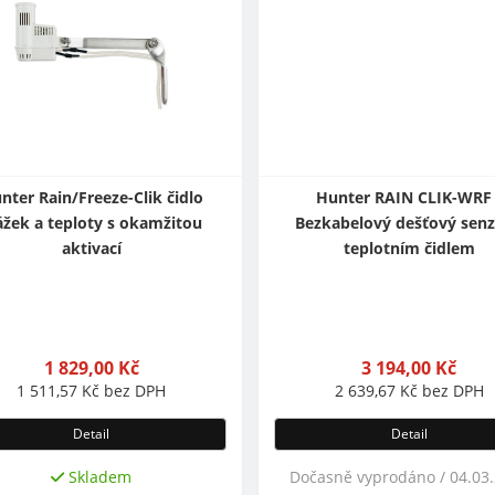
nter Rain/Freeze-Clik čidlo
Hunter RAIN CLIK-WRF 
ážek a teploty s okamžitou
Bezkabelový dešťový senz
aktivací
teplotním čidlem
1 829,00
Kč
3 194,00
Kč
1 511,57
Kč
bez DPH
2 639,67
Kč
bez DPH
Detail
Detail
Skladem
Dočasně vyprodáno / 04.03