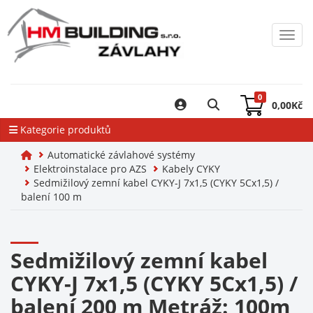
Toggl
0
0,00
Kč
Kategorie produktů
Automatické závlahové systémy
Elektroinstalace pro AZS
Kabely CYKY
Sedmižilový zemní kabel CYKY-J 7x1,5 (CYKY 5Cx1,5) /
balení 100 m
Sedmižilový zemní kabel
CYKY-J 7x1,5 (CYKY 5Cx1,5) /
balení 200 m Metráž: 100m