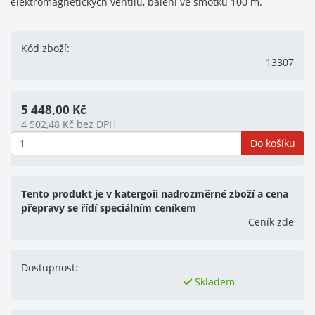
elektromagnetických ventilů, balení ve smotku 100 m.
Kód zboží:
13307
5 448,00
Kč
4 502,48
Kč
bez DPH
Do košíku
Tento produkt je v katergoii nadrozměrné zboží a cena
přepravy se řídí speciálním ceníkem
Ceník zde
Dostupnost:
Skladem