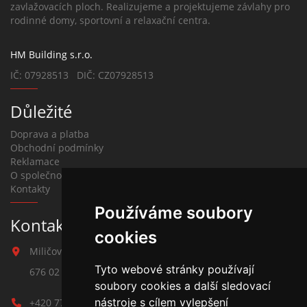
zavlažovacích ploch. Realizujeme a projektujeme závlahy pro
rodinné domy, sportovní a relaxační centra.
HM Building s.r.o.
IČ: 07928513 DIČ: CZ07928513
Důležité
Doprava a platba
Obchodní podmínky
Reklamace
O společnosti
Kontakty
Používáme soubory
Kontakt na závlahy
cookies
Miličova 541
Tyto webové stránky používají
676 02 Moravské Budějovice
soubory cookies a další sledovací
nástroje s cílem vylepšení
+420 777 780 938