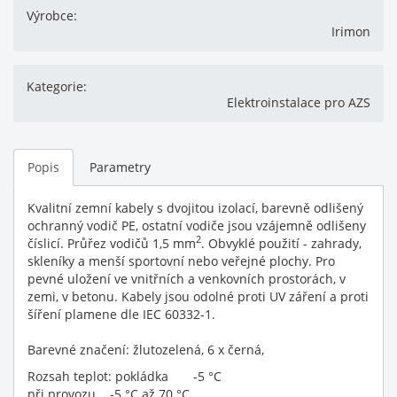
Výrobce:
Irimon
Kategorie:
Elektroinstalace pro AZS
Popis
Parametry
Kvalitní zemní kabely s dvojitou izolací, barevně odlišený
ochranný vodič PE, ostatní vodiče jsou vzájemně odlišeny
2
číslicí. Průřez vodičů 1,5 mm
. Obvyklé použití - zahrady,
skleníky a menší sportovní nebo veřejné plochy. Pro
pevné uložení ve vnitřních a venkovních prostorách, v
zemi, v betonu. Kabely jsou odolné proti UV záření a proti
šíření plamene dle IEC 60332-1.
Barevné značení: žlutozelená, 6 x černá,
Rozsah teplot: pokládka -5 °C
při provozu -5 °C až 70 °C