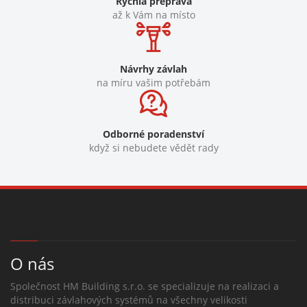
Rychlá přeprava
až k Vám na místo
Návrhy závlah
na míru vašim potřebám
Odborné poradenství
když si nebudete vědět rady
O nás
Společnost HM Building s.r.o. se specializuje na realizaci a
distribuci závlahových systémů na všechny velikosti