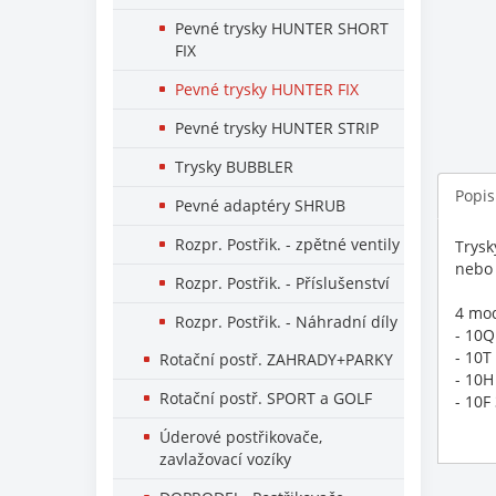
Pevné trysky HUNTER SHORT
FIX
Pevné trysky HUNTER FIX
Pevné trysky HUNTER STRIP
Trysky BUBBLER
Popis
Pevné adaptéry SHRUB
Rozpr. Postřik. - zpětné ventily
Trysk
nebo 
Rozpr. Postřik. - Příslušenství
4 mod
Rozpr. Postřik. - Náhradní díly
- 10Q
- 10T
Rotační postř. ZAHRADY+PARKY
- 10H
Rotační postř. SPORT a GOLF
- 10F
Úderové postřikovače,
zavlažovací vozíky