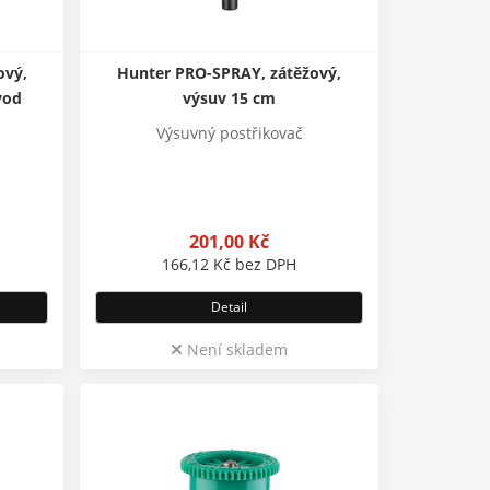
ový,
Hunter PRO-SPRAY, zátěžový,
vod
výsuv 15 cm
Výsuvný postřikovač
201,00
Kč
166,12
Kč
bez DPH
Detail
Není skladem