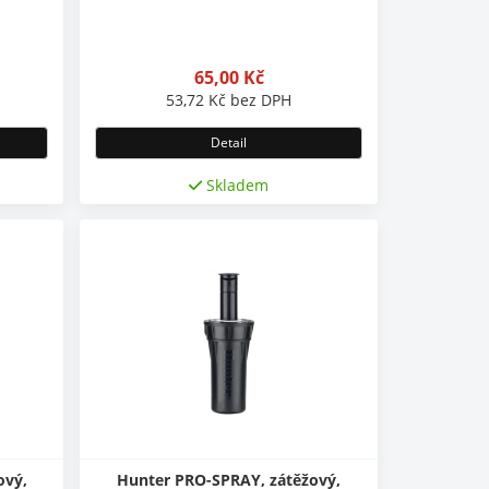
65,00
Kč
53,72
Kč
bez DPH
Detail
Skladem
ový,
Hunter PRO-SPRAY, zátěžový,