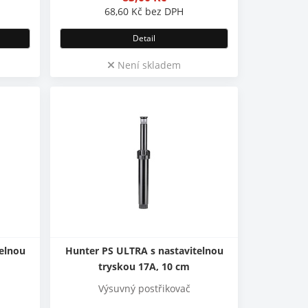
68,60
Kč
bez DPH
Detail
Není skladem
telnou
Hunter PS ULTRA s nastavitelnou
tryskou 17A, 10 cm
Výsuvný postřikovač