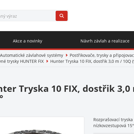
Akce a novinky
Návrh závlah a realizace
Automatické závlahové systémy
Postřikovače, trysky a připojovac
vné trysky HUNTER FIX
Hunter Tryska 10 FIX, dostřik 3,0 m / 10Q (
ter Tryska 10 FIX, dostřik 3,0 
°
Rozprašovací tryska 
nízkovzestupová 15°, 