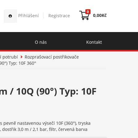
0
0,00
Kč
Přihlášení
Registrace
O nás
Kontakt
í potrubí
Rozprašovací postřikovače
90°) Typ: 10F 360°
m / 10Q (90°) Typ: 10F
s pevně nastavenou výsečí 10F (360°), tryska
dostřik 3,0 m / 2,1 bar, filtr, červená barva