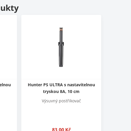
dukty
telnou
Hunter PS ULTRA s nastavitelnou
tryskou 8A, 10 cm
Výsuvný postřikovač
83,00
Kč