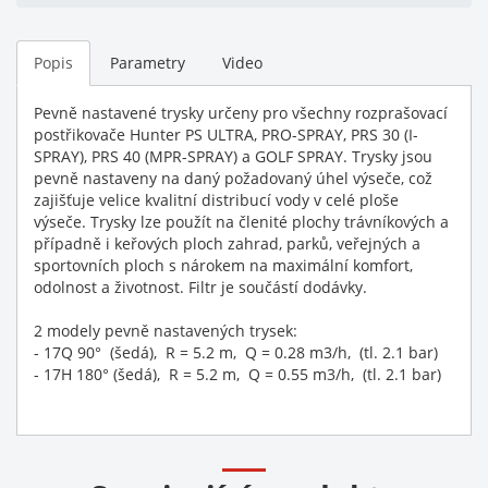
Popis
Parametry
Video
Pevně nastavené trysky určeny pro všechny rozprašovací
postřikovače Hunter PS ULTRA, PRO-SPRAY, PRS 30 (I-
SPRAY), PRS 40 (MPR-SPRAY) a GOLF SPRAY. Trysky jsou
pevně nastaveny na daný požadovaný úhel výseče, což
zajišťuje velice kvalitní distribucí vody v celé ploše
výseče. Trysky lze použít na členité plochy trávníkových a
případně i keřových ploch zahrad, parků, veřejných a
sportovních ploch s nárokem na maximální komfort,
odolnost a životnost. Filtr je součástí dodávky.
2 modely pevně nastavených trysek:
- 17Q 90° (šedá), R = 5.2 m, Q = 0.28 m3/h, (tl. 2.1 bar)
- 17H 180° (šedá), R = 5.2 m, Q = 0.55 m3/h, (tl. 2.1 bar)