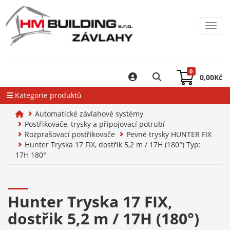
Toggl
0
0,00
Kč
Kategorie produktů
Automatické závlahové systémy
Postřikovače, trysky a připojovací potrubí
Rozprašovací postřikovače
Pevné trysky HUNTER FIX
Hunter Tryska 17 FIX, dostřik 5,2 m / 17H (180°) Typ:
17H 180°
Hunter Tryska 17 FIX,
dostřik 5,2 m / 17H (180°)