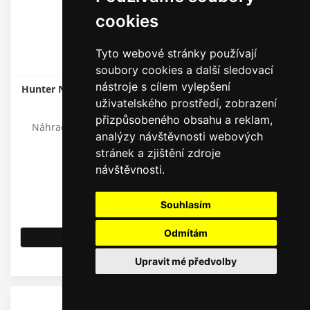
cookies
Tyto webové stránky používají
soubory cookies a další sledovací
nástroje s cílem vylepšení
Hunter Náhradní jemné filtry pro trysky rozprašovacích
uživatelského prostředí, zobrazení
postřikovačů, šedá barva
přizpůsobeného obsahu a reklam,
Náhradní filtr pro všechny typy rozprašovacích trysek
analýzy návštěvnosti webových
HUNTER
stránek a zjištění zdroje
návštěvnosti.
10,00
Kč
Souhlasím
8,26
Kč
bez DPH
Odmítám
Detail
Upravit mé předvolby
Skladem