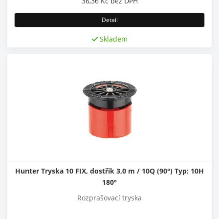
36,36
Kč
bez DPH
Detail
Skladem
Hunter Tryska 10 FIX, dostřik 3,0 m / 10Q (90°) Typ: 10H
180°
Rozprašovací tryska