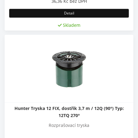
36,36
Kč
bez DPH
Detail
Skladem
Hunter Tryska 12 FIX, dostřik 3,7 m / 12Q (90°) Typ:
12TQ 270°
Rozprašovací tryska