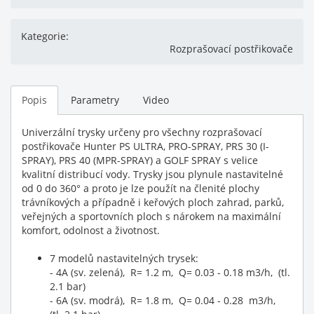
Kategorie:
Rozprašovací postřikovače
Popis
Parametry
Video
Univerzální trysky určeny pro všechny rozprašovací
postřikovače Hunter PS ULTRA, PRO-SPRAY, PRS 30 (I-
SPRAY), PRS 40 (MPR-SPRAY) a GOLF SPRAY s velice
kvalitní distribucí vody. Trysky jsou plynule nastavitelné
od 0 do 360° a proto je lze použít na členité plochy
trávníkových a případně i keřových ploch zahrad, parků,
veřejných a sportovních ploch s nárokem na maximální
komfort, odolnost a životnost.
7 modelů nastavitelných trysek:
- 4A (sv. zelená), R= 1.2 m, Q= 0.03 - 0.18 m3/h, (tl.
2.1 bar)
- 6A (sv. modrá), R= 1.8 m, Q= 0.04 - 0.28 m3/h,