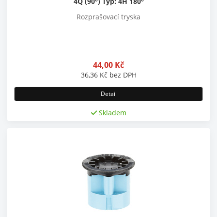
4Q (90°) Typ: 4H 180°
Rozprašovací tryska
44,00
Kč
36,36
Kč
bez DPH
Detail
Skladem