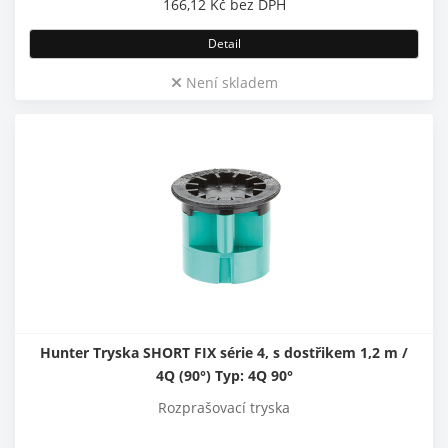
166,12
Kč
bez DPH
Detail
Není skladem
Hunter Tryska SHORT FIX série 4, s dostřikem 1,2 m /
4Q (90°) Typ: 4Q 90°
Rozprašovací tryska