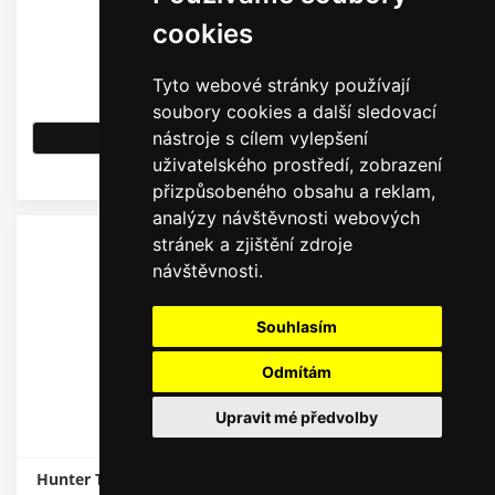
cookies
44,00
Kč
Tyto webové stránky používají
36,36
Kč
bez DPH
soubory cookies a další sledovací
nástroje s cílem vylepšení
Detail
uživatelského prostředí, zobrazení
Skladem
přizpůsobeného obsahu a reklam,
analýzy návštěvnosti webových
stránek a zjištění zdroje
návštěvnosti.
Souhlasím
Odmítám
Upravit mé předvolby
Hunter Tryska 12 FIX, dostřik 3,7 m / 12Q (90°) Typ: 12F