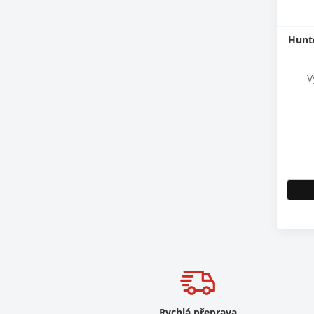
Hunte
V
Rychlá přeprava