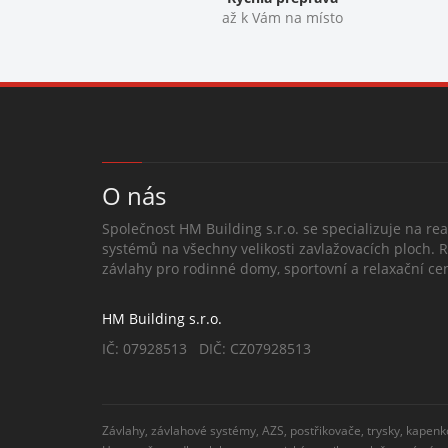
až k Vám na místo
O nás
Společnost HM Building s.r.o. se specializuje na rea
systémů na všechny velikosti zavlažovacích ploch. 
závlahy pro rodinné domy, sportovní a relaxační cen
HM Building s.r.o.
IČ: 07928513 DIČ: CZ07928513
Závlahy, závlahové systémy, AZS, postřikovače, trysky, kapenk