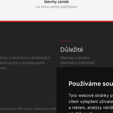
Návrhy závlah
na míru vašim potřebám
Důležité
lizaci a distribuci závlahových
Doprava a platba
Realizujeme a projektujeme
Obchodní podmínky
tra.
Reklamace
O společnosti
Kontakty
Používáme sou
Tyto webové stránky po
cílem vylepšení uživat
a reklam, analýzy návš
ova závlaha, MP rotátor, úderove postřikovače, automatické zavlažovaní, kapkova