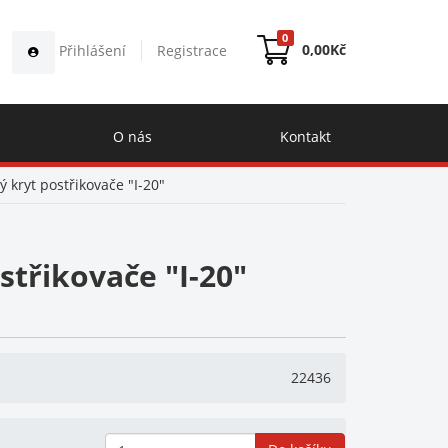
0
0,00
Kč
Přihlášení
Registrace
O nás
Kontakt
 kryt postřikovače "I-20"
třikovače "I-20"
22436