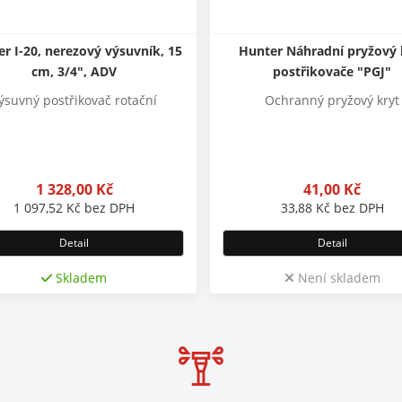
r I-20, nerezový výsuvník, 15
Hunter Náhradní pryžový 
cm, 3/4", ADV
postřikovače "PGJ"
ýsuvný postřikovač rotační
Ochranný pryžový kryt
1 328,00
Kč
41,00
Kč
1 097,52
Kč
bez DPH
33,88
Kč
bez DPH
Detail
Detail
Skladem
Není skladem