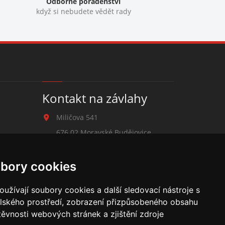
Odborné poradenství
když si nebudete vědět rady
Kontakt na závlahy
Miličova 541
676 02 Moravské Budějovice
+420 777 780 938
bory cookies
zavlahy@hmbuilding.cz
užívají soubory cookies a další sledovací nástroje s
elského prostředí, zobrazení přizpůsobeného obsahu
těvnosti webových stránek a zjištění zdroje
cí potrubí, mikrozávlaha, zahradní hadice, zahradní sloupky,