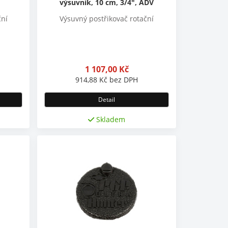
výsuvník, 10 cm, 3/4", ADV
ční
Výsuvný postřikovač rotační
1 107,00
Kč
914,88
Kč
bez DPH
Detail
Skladem