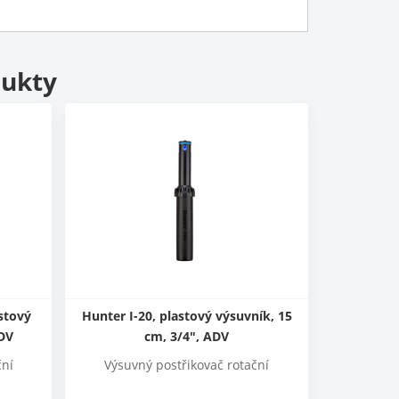
dukty
stový
Hunter I-20, plastový výsuvník, 15
ADV
cm, 3/4", ADV
ční
Výsuvný postřikovač rotační