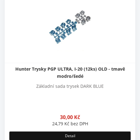
Hunter Trysky PGP ULTRA, I-20 (12ks) OLD - tmavě
modro/šedé
Základní sada trysek DARK BLUE
30,00
Kč
24,79
Kč
bez DPH
Detail