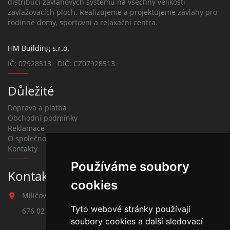
distribuci závlahových systémů na všechny velikosti
zavlažovacích ploch. Realizujeme a projektujeme závlahy pro
rodinné domy, sportovní a relaxační centra.
HM Building s.r.o.
IČ: 07928513 DIČ: CZ07928513
Důležité
Doprava a platba
Obchodní podmínky
Reklamace
O společnosti
Kontakty
Používáme soubory
Kontakt na závlahy
cookies
Miličova 541
Tyto webové stránky používají
676 02 Moravské Budějovice
soubory cookies a další sledovací