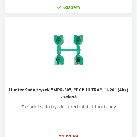
Skladem
Hunter Sada trysek "MPR-30", "PGP ULTRA", "I-20" (4ks)
- zelené
Základní sada trysek s precizní distribucí vody
21,00
Kč