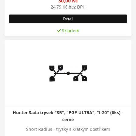
30,00
Kč
24,79
Kč
bez DPH
Detail
Skladem
Hunter Sada trysek "SR", "PGP ULTRA", "I-20" (6ks) -
černé
Short Radius - trysky s krátkým dostřikem