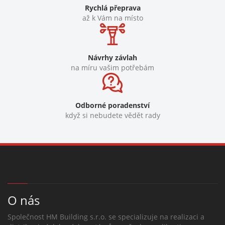
Rychlá přeprava
až k Vám na místo
Návrhy závlah
na míru vašim potřebám
Odborné poradenství
když si nebudete vědět rady
O nás
Společnost HM Building s.r.o. se specializuje na realizaci a