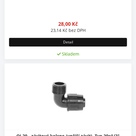
28,00
Kč
23,14
Kč
bez DPH
Detail
Skladem
QJ 20 - závitové koleno (vnější závit), Typ 20x1/2"