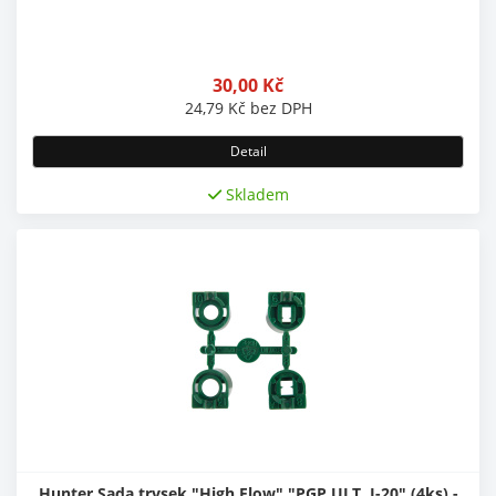
30,00
Kč
24,79
Kč
bez DPH
Detail
Skladem
Hunter Sada trysek "High Flow","PGP ULT, I-20" (4ks) -