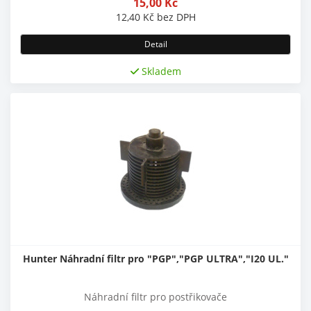
15,00
Kč
12,40
Kč
bez DPH
Detail
Skladem
Hunter Náhradní filtr pro "PGP","PGP ULTRA","I20 UL."
Náhradní filtr pro postřikovače