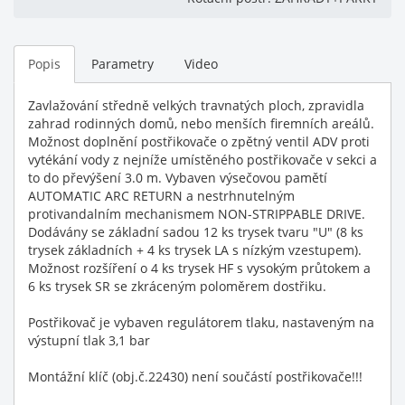
Popis
Parametry
Video
Zavlažování středně velkých travnatých ploch, zpravidla
zahrad rodinných domů, nebo menších firemních areálů.
Možnost doplnění postřikovače o zpětný ventil ADV proti
vytékání vody z nejníže umístěného postřikovače v sekci a
to do převýšení 3.0 m. Vybaven výsečovou pamětí
AUTOMATIC ARC RETURN a nestrhnutelným
protivandalním mechanismem NON-STRIPPABLE DRIVE.
Dodávány se základní sadou 12 ks trysek tvaru "U" (8 ks
trysek základních + 4 ks trysek LA s nízkým vzestupem).
Možnost rozšíření o 4 ks trysek HF s vysokým průtokem a
6 ks trysek SR se zkráceným poloměrem dostřiku.
Postřikovač je vybaven regulátorem tlaku, nastaveným na
výstupní tlak 3,1 bar
Montážní klíč (obj.č.22430) není součástí postřikovače!!!