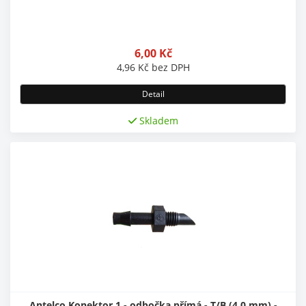
6,00
Kč
4,96
Kč
bez DPH
Detail
Skladem
Antelco Konektor 1 - odbočka přímá - T/B (4,0 mm) -