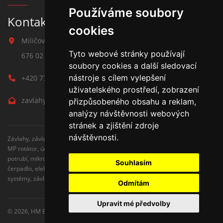
Používáme soubory
Kontakt na závlahy
cookies
Miličova 541
Tyto webové stránky používají
676 02 Moravské Budějovice
soubory cookies a další sledovací
nástroje s cílem vylepšení
+420 777 780 938
uživatelského prostředí, zobrazení
zavlahy@hmbuilding.cz
přizpůsobeného obsahu a reklam,
analýzy návštěvnosti webových
stránek a zjištění zdroje
návštěvnosti.
Závlahy, závlahové systémy, AZS, postřikovače, trysky, kapenkova závlaha,
MP rotátor, úderove postřikovače, automatické zavlažovaní, kapkovací
potrubí, mikrozávlaha, zahradní hadice, zahradní sloupky, Hunter,
Souhlasím
čerpadlo, elektromagnetické ventily, zavlažovaní trávníku, zavlažovací
systémy, závlaha svépomocí, rozvodné potrubí, čidlo srážek
Odmítám
Upravit mé předvolby
© 2026,
HM Building s.r.o.