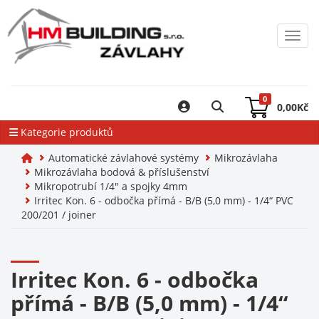
Toggl
0
0,00
Kč
Kategorie produktů
Automatické závlahové systémy
Mikrozávlaha
Mikrozávlaha bodová & příslušenství
Mikropotrubí 1/4" a spojky 4mm
Irritec Kon. 6 - odbočka přímá - B/B (5,0 mm) - 1/4“ PVC
200/201 / joiner
Irritec Kon. 6 - odbočka
přímá - B/B (5,0 mm) - 1/4“