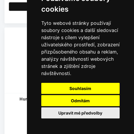
Detail
cookies
Skladem
Tyto webové stránky používají
soubory cookies a další sledovací
nástroje s cílem vylepšení
uživatelského prostředí, zobrazení
přizpůsobeného obsahu a reklam,
analýzy návštěvnosti webových
stránek a zjištění zdroje
návštěvnosti.
Souhlasím
Hunter Děrovač POCKET PUNCH (otvor 3 mm)
Odmítám
Upravit mé předvolby