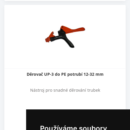
Děrovač UP-3 do PE potrubí 12-32 mm
Nástroj pro snadné děrování trubek
449,00
Kč
371,07
Kč
bez DPH
Používáme soubory