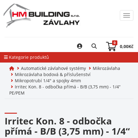
Toggl
0
0,00
Kč
Kategorie produktů
Automatické závlahové systémy
Mikrozávlaha
Mikrozávlaha bodová & příslušenství
Mikropotrubí 1/4" a spojky 4mm
Irritec Kon. 8 - odbočka přímá - B/B (3,75 mm) - 1/4“
PE/PEM
Irritec Kon. 8 - odbočka
přímá - B/B (3,75 mm) - 1/4“