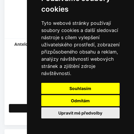
cookies
Tyto webové stránky používají
soubory cookies a další sledovací
nástroje s cílem vylepšení
Antelco Děrovač rozvodného potrubí (otvor 3 mm)
uživatelského prostředí, zobrazení
přizpůsobeného obsahu a reklam,
analýzy návštěvnosti webových
stránek a zjištění zdroje
návštěvnosti.
Souhlasím
19,00
Kč
15,70
Kč
bez DPH
Odmítám
Detail
Upravit mé předvolby
Skladem