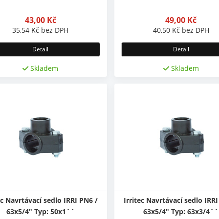
43,00
Kč
49,00
Kč
35,54
Kč
bez DPH
40,50
Kč
bez DPH
Detail
Detail
Skladem
Skladem
ec Navrtávací sedlo IRRI PN6 /
Irritec Navrtávací sedlo IRRI
63x5/4" Typ: 50x1´´
63x5/4" Typ: 63x3/4´´