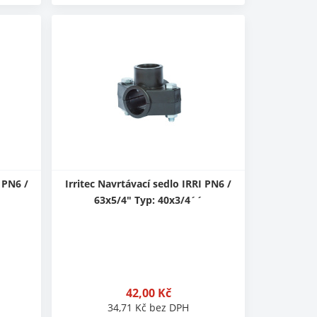
 PN6 /
Irritec Navrtávací sedlo IRRI PN6 /
63x5/4" Typ: 40x3/4´´
42,00
Kč
34,71
Kč
bez DPH