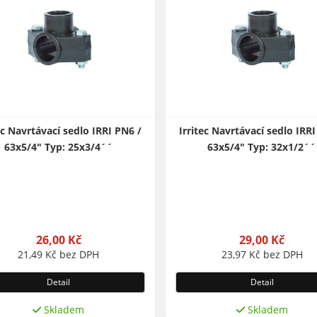
ec Navrtávací sedlo IRRI PN6 /
Irritec Navrtávací sedlo IRRI
63x5/4" Typ: 25x3/4´´
63x5/4" Typ: 32x1/2´´
26,00
Kč
29,00
Kč
21,49
Kč
bez DPH
23,97
Kč
bez DPH
Detail
Detail
Skladem
Skladem