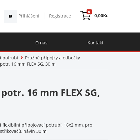
0
0,00
Kč
Přihlášení
Registrace
O nás
Kontakt
í potrubí
Pružné přípojky a odbočky
í potr. 16 mm FLEX SG, 30 m
í potr. 16 mm FLEX SG,
 flexibilní připojovací potrubí, 16x2 mm, pro
postřikovačů, návin 30 m