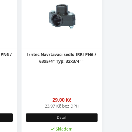
 PN6 /
Irritec Navrtávací sedlo IRRI PN6 /
63x5/4" Typ: 32x3/4´´
29,00
Kč
23,97
Kč
bez DPH
Detail
Skladem