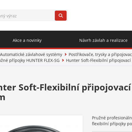
Akce a novinky
Návrh závlah a realizace
Automatické závlahové systémy
Postřikovače, trysky a připojovac
užné přípojky HUNTER FLEX-SG
Hunter Soft-Flexibilní připojovac
ter Soft-Flexibilní připojovac
m
Pružné profesionální
flexibilní přípojky 