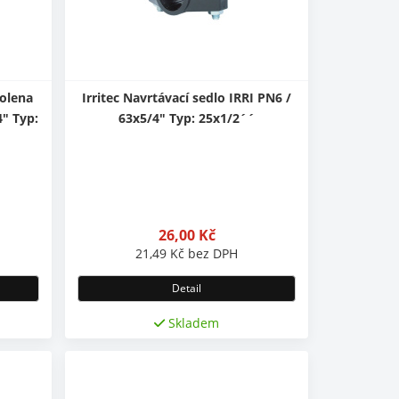
kolena
Irritec Navrtávací sedlo IRRI PN6 /
4" Typ:
63x5/4" Typ: 25x1/2´´
26,00
Kč
21,49
Kč
bez DPH
Detail
Skladem