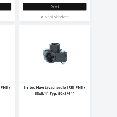
Detail
Není skladem
 PN6 /
Irritec Navrtávací sedlo IRRI PN6 /
63x5/4" Typ: 50x3/4´´