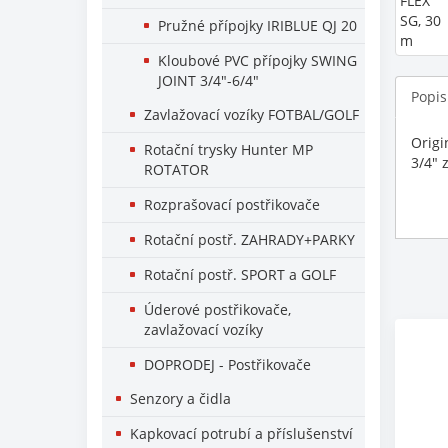
Pružné přípojky IRIBLUE QJ 20
Kloubové PVC přípojky SWING
JOINT 3/4"-6/4"
Popis
Zavlažovací vozíky FOTBAL/GOLF
Origi
Rotační trysky Hunter MP
3/4" 
ROTATOR
Rozprašovací postřikovače
Rotační postř. ZAHRADY+PARKY
Rotační postř. SPORT a GOLF
Úderové postřikovače,
zavlažovací vozíky
DOPRODEJ - Postřikovače
Senzory a čidla
Kapkovací potrubí a příslušenství