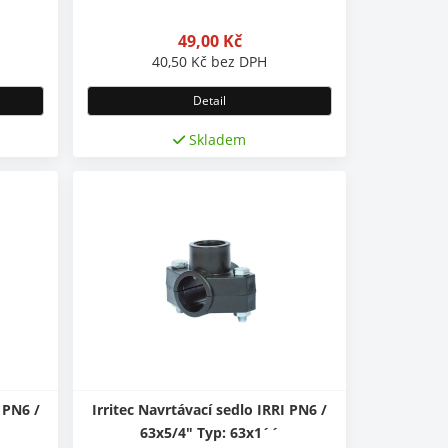
49,00
Kč
40,50
Kč
bez DPH
Detail
Skladem
 PN6 /
Irritec Navrtávací sedlo IRRI PN6 /
63x5/4" Typ: 63x1´´