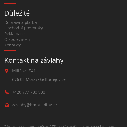
Důležité
Doprava a platba
Obchodní podmínky
Reklamace
O společnosti
Kontakty
Kontakt na závlahy
Miličova 541
676 02 Moravské Budějovice
+420 777 780 938
zavlahy@hmbuilding.cz
Závlahy, závlahové systémy, AZS, postřikovače, trysky, kapenkova závlaha,