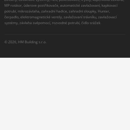
MP rotátor, úderove postřikovače, automatické zavlažovaní, kapkovací
potrubí, mikrozávlaha, zahradní hadice, zahradní sloupky, Hunter,
čerpadlo, elektromagnetické ventily, zavlažovaní trávníku, zavlažovací
systémy, závlaha svépomocí, rozvodné potrubí, čidlo srážek
© 2026,
HM Building s.r.o.