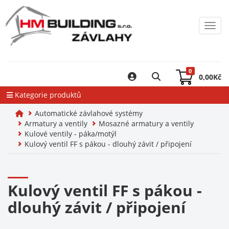
Toggl
0
0,00
Kč
Kategorie produktů
Automatické závlahové systémy
Armatury a ventily
Mosazné armatury a ventily
Kulové ventily - páka/motýl
Kulový ventil FF s pákou - dlouhý závit / připojení
Kulový ventil FF s pákou -
dlouhý závit / připojení