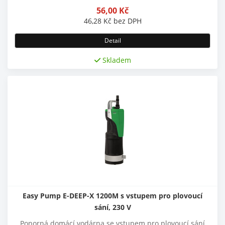
56,00
Kč
46,28
Kč
bez DPH
Detail
Skladem
Easy Pump E-DEEP-X 1200M s vstupem pro plovoucí
sání, 230 V
Ponorná domácí vodárna se vstupem pro plovoucí sání