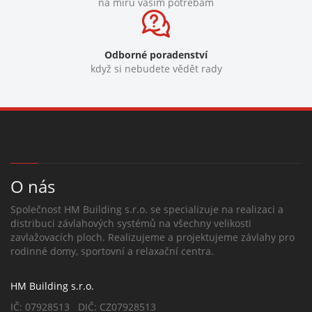
na míru vašim potřebám
Odborné poradenství
když si nebudete vědět rady
O nás
Společnost HM Building s.r.o. se specializuje na realizaci a
distribuci závlahových systémů na všechny velikosti
zavlažovacích ploch. Realizujeme a projektujeme závlahy pro
rodinné domy, sportovní a relaxační centra.
HM Building s.r.o.
IČ: 07928513 DIČ: CZ07928513