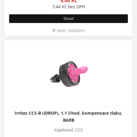
9,00
Kč
7,44
Kč
bez DPH
Detail
Není skladem
Irritec CCS-B (iDROP), 1,1 l/hod, kompenzace tlaku,
BARB
Kapkovač CCS