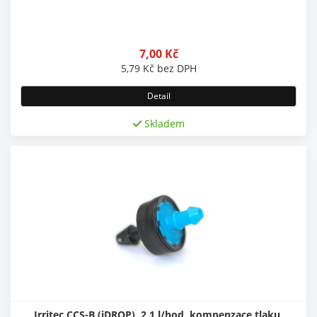
7,00
Kč
5,79
Kč
bez DPH
Detail
Skladem
Irritec CCS-B (iDROP), 2,1 l/hod, kompenzace tlaku,