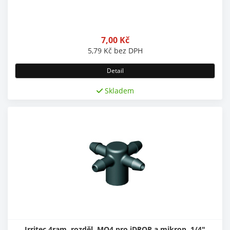
7,00
Kč
5,79
Kč
bez DPH
Detail
Skladem
Irritec 4ram. rozděl. MO4 pro iDROP a mikrop. 1/4"