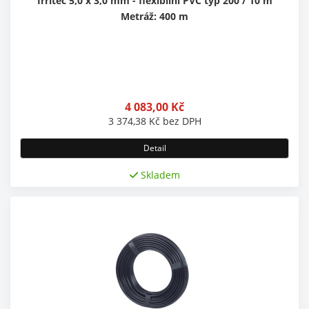
Irritec 5,0 x 3,0 mm - flexibilní PVC typ 200 / 10 m
Metráž: 400 m
4 083,00
Kč
3 374,38
Kč
bez DPH
Detail
Skladem