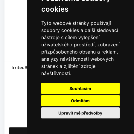
cookies
Tyto webové stránky používají
soubory cookies a další sledovací
nástroje s cílem vylepšení
uživatelského prostředí, zobrazení
přizpůsobeného obsahu a reklam,
analýzy návštěvnosti webových
stránek a zjištění zdroje
Irritec 5,5 x 3,0 mm - soft flexibilní PVC typ 201 / 10 m
návštěvnosti.
Typ: 10 m
Souhlasím
Odmítám
134,00
Kč
Upravit mé předvolby
110,74
Kč
bez DPH
Detail