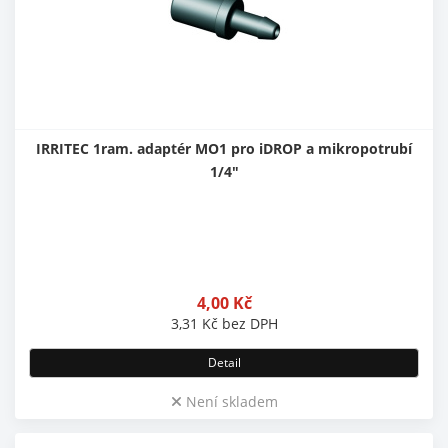
IRRITEC 1ram. adaptér MO1 pro iDROP a mikropotrubí
1/4"
4,00
Kč
3,31
Kč
bez DPH
Detail
Není skladem