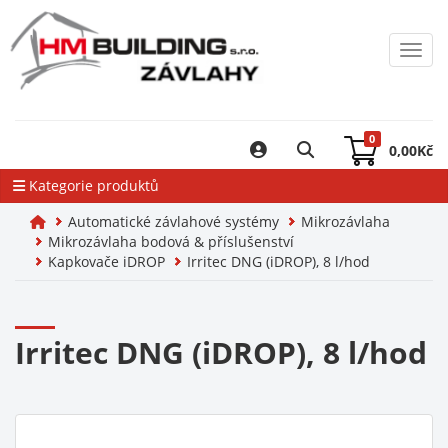
Toggl
0
0,00
Kč
Kategorie produktů
Automatické závlahové systémy
Mikrozávlaha
Mikrozávlaha bodová & příslušenství
Kapkovače iDROP
Irritec DNG (iDROP), 8 l/hod
Irritec DNG (iDROP), 8 l/hod