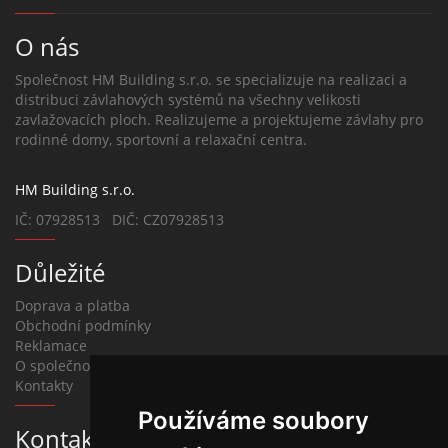
O nás
Společnost HM Building s.r.o. se specializuje na realizaci a
distribuci závlahových systémů na všechny velikosti
zavlažovacích ploch. Realizujeme a projektujeme závlahy pro
rodinné domy, sportovní a relaxační centra.
HM Building s.r.o.
IČ: 07928513 DIČ: CZ07928513
Důležité
Doprava a platba
Obchodní podmínky
Reklamace
O společnosti
Kontakty
Používáme soubory
Kontakt na závlahy