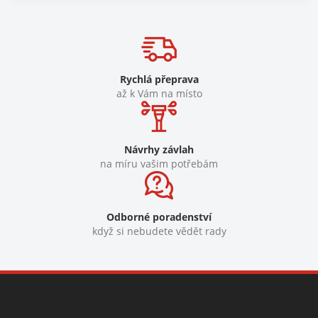
Rychlá přeprava
až k Vám na místo
Návrhy závlah
na míru vašim potřebám
Odborné poradenství
když si nebudete vědět rady