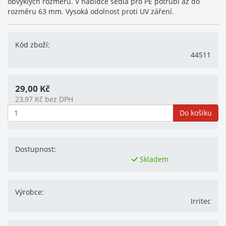
obvyklých rozměrů. V nabídce sedla pro PE potrubí až do
rozměru 63 mm. Vysoká odolnost proti UV záření.
Kód zboží:
44511
29,00
Kč
23,97
Kč
bez DPH
Do košíku
Dostupnost:
Skladem
Výrobce:
Irritec