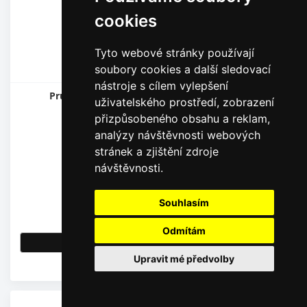
cookies
Tyto webové stránky používají
soubory cookies a další sledovací
nástroje s cílem vylepšení
Pružné připojovací potrubí SP16 PLUS, 50 m
uživatelského prostředí, zobrazení
přizpůsobeného obsahu a reklam,
analýzy návštěvnosti webových
stránek a zjištění zdroje
návštěvnosti.
816,00
Kč
Souhlasím
674,38
Kč
bez DPH
Odmítám
Detail
Upravit mé předvolby
Skladem