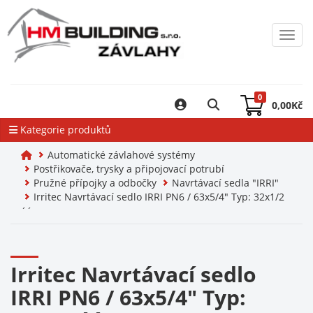
Toggl
0
0,00
Kč
Kategorie produktů
Automatické závlahové systémy
Postřikovače, trysky a připojovací potrubí
Pružné přípojky a odbočky
Navrtávací sedla "IRRI"
Irritec Navrtávací sedlo IRRI PN6 / 63x5/4" Typ: 32x1/2
´´
Irritec Navrtávací sedlo
IRRI PN6 / 63x5/4" Typ: