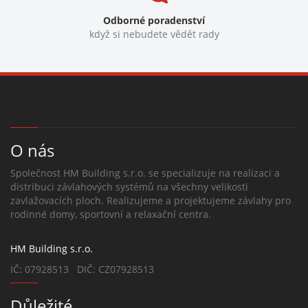
Odborné poradenství
když si nebudete vědět rady
O nás
Společnost HM Building s.r.o. se specializuje na realizaci a
distribuci závlahových systémů na všechny velikosti
zavlažovacích ploch. Realizujeme a projektujeme závlahy pro
rodinné domy, sportovní a relaxační centra.
HM Building s.r.o.
IČ: 07928513 DIČ: CZ07928513
Důležité