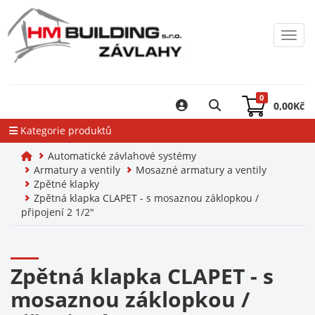
Toggl
0
0,00
Kč
Kategorie produktů
Automatické závlahové systémy
Armatury a ventily
Mosazné armatury a ventily
Zpětné klapky
Zpětná klapka CLAPET - s mosaznou záklopkou /
připojení 2 1/2"
Zpětná klapka CLAPET - s
mosaznou záklopkou /