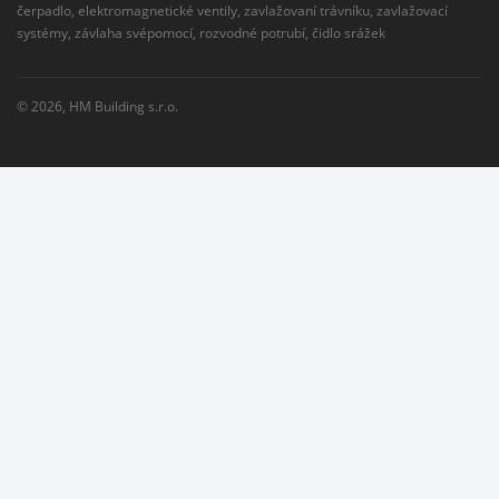
čerpadlo, elektromagnetické ventily, zavlažovaní trávníku, zavlažovací
systémy, závlaha svépomocí, rozvodné potrubí, čidlo srážek
© 2026,
HM Building s.r.o.