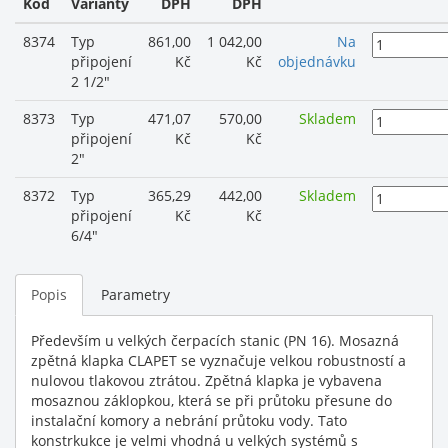
Kod
Varianty
DPH
DPH
8374
Typ
861,00
1 042,00
Na
připojení
Kč
Kč
objednávku
2 1/2"
8373
Typ
471,07
570,00
Skladem
připojení
Kč
Kč
2"
8372
Typ
365,29
442,00
Skladem
připojení
Kč
Kč
6/4"
Popis
Parametry
Především u velkých čerpacích stanic (PN 16). Mosazná
zpětná klapka CLAPET se vyznačuje velkou robustností a
nulovou tlakovou ztrátou. Zpětná klapka je vybavena
mosaznou záklopkou, která se při průtoku přesune do
instalační komory a nebrání průtoku vody. Tato
konstrkukce je velmi vhodná u velkých systémů s