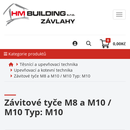
Toggl
0
0,00
Kč
Kategorie produktů
Těsnící a upevňovací technika
Upevňovací a kotevní technika
Závitové tyče M8 a M10 / M10 Typ: M10
Závitové tyče M8 a M10 /
M10 Typ: M10