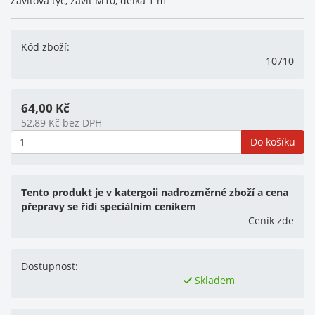
Závitová tyč, závit M10, délka 1 m
Kód zboží:
10710
64,00
Kč
52,89
Kč
bez DPH
Do košíku
Tento produkt je v katergoii nadrozměrné zboží a cena
přepravy se řídí speciálním ceníkem
Ceník zde
Dostupnost:
Skladem