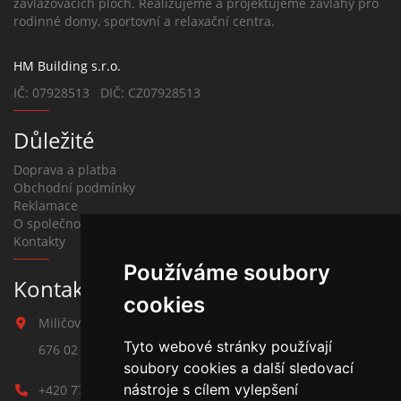
zavlažovacích ploch. Realizujeme a projektujeme závlahy pro
rodinné domy, sportovní a relaxační centra.
HM Building s.r.o.
IČ: 07928513 DIČ: CZ07928513
Důležité
Doprava a platba
Obchodní podmínky
Reklamace
O společnosti
Kontakty
Používáme soubory
Kontakt na závlahy
cookies
Miličova 541
Tyto webové stránky používají
676 02 Moravské Budějovice
soubory cookies a další sledovací
nástroje s cílem vylepšení
+420 777 780 938