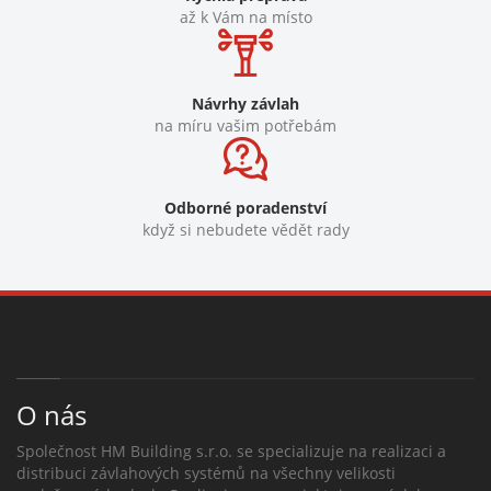
až k Vám na místo
Návrhy závlah
na míru vašim potřebám
Odborné poradenství
když si nebudete vědět rady
O nás
Společnost HM Building s.r.o. se specializuje na realizaci a
distribuci závlahových systémů na všechny velikosti